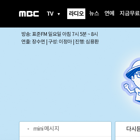
TV
라디오
뉴스
연예
지금무료
방송: 표준FM 일요일 아침 7시 5분 ~ 8시
연출: 장수연 | 구성: 이정아 | 진행: 심용환
프
로
mini 메시지
다시
그
램
메