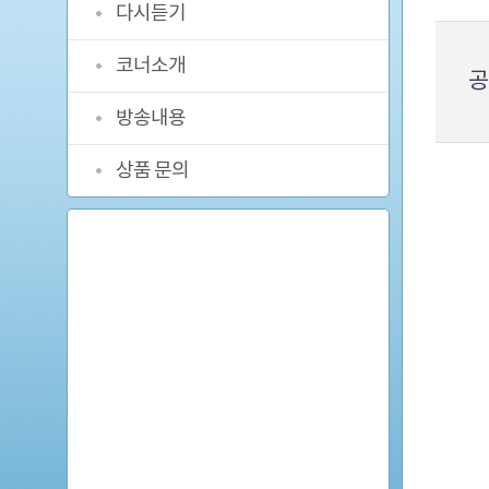
뉴
다시듣기
코너소개
공
방송내용
상품 문의