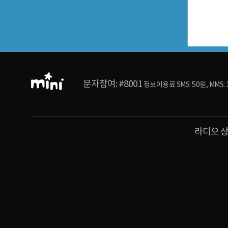
라
디
오
공
통
문자참여: #8001
정보이용료 SMS: 50원, MMS:
영
역
라디오 상