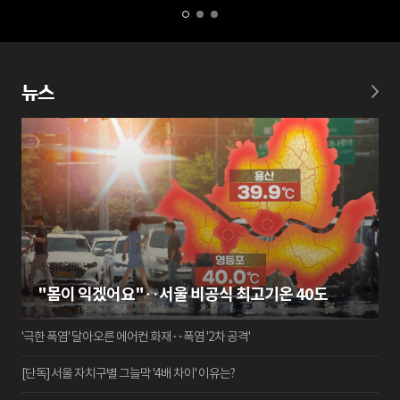
뉴스
"몸이 익겠어요"‥서울 비공식 최고기온 40도
'극한 폭염' 달아오른 에어컨 화재‥폭염 '2차 공격'
[단독] 서울 자치구별 그늘막 '4배 차이' 이유는?