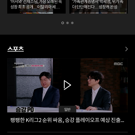
'어서와' 선재스님, 가장 오래된 숙
'가족관계증명서' 박세영, 위기 속
성장 최초 공개…이탈리아 셰프
더 단단해진다…성장캐 완성
들 극찬
스포츠
일반
팽팽한 K리그2 순위 싸움, 승강 플레이오프 예상 진출팀은?