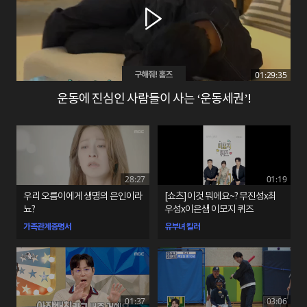
01:29:35
구해줘! 홈즈
운동에 진심인 사람들이 사는 ‘운동세권’!
28:27
01:19
우리 오름이에게 생명의 은인이라
[쇼츠] 이것 뭐에요~? 무진성x최
뇨?
우성x이은샘 이모지 퀴즈
가족관계증명서
유부녀 킬러
01:37
03:06