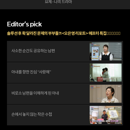
요제 - 나의 드라마
Editor's pick
솔루션 후 확 달라진 문제의 부부들?! <오은영 리포트> 애프터 특집🧑🏻‍❤️‍💋‍👩🏻
사소한 순간도 공유하는 남편
아내를 향한 진심 “사랑해”
비로소 남편을 이해하게 된 아내
손에서 놓지 않는 작은 수첩