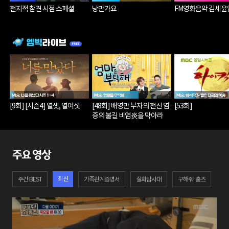
전지적 참견 시점 스페셜
낭만가요
FM영화음악 김세윤
Mbic 너를 만났다 시즌 1~4
Mbic 엄마를 부탁해
Mbic 하이킥3-짧은 다리의 역습
[9회] [시즌4] 열셋, 열여섯
[48회] 배영만 부자의 전신 염
[53회]
증의 불길 비염炎을 막아라
주요 영상
최신
주간 BEST
가족관계증명서
실화탐사대
구해줘! 홈즈