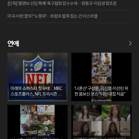
[단독] '홍명보 선임 특혜' 축구협회 압수수색‥정몽규·이임생 정조준
미국-이란 합의? '노땡큐'‥트럼프 발목 잡는 건 이스라엘
연예
미래의 슈퍼스타 첫 무대…MBC
'나혼산' 구성환, 김신영·이선민 위
스포츠플러스, NFL 프리시즌 생
한 몸보신 코스 "이런 대접 처음"
중계