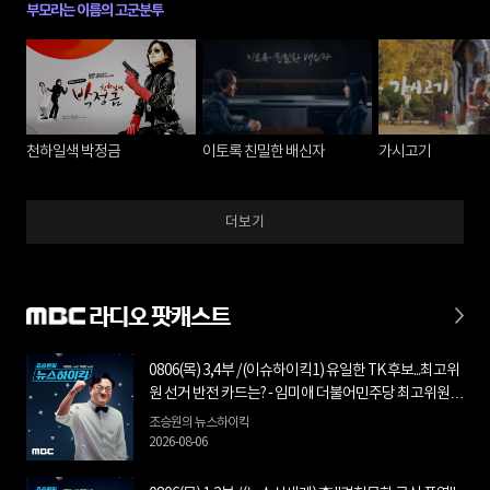
부모라는 이름의 고군분투
천하일색 박정금
이토록 친밀한 배신자
가시고기
더보기
라디오 팟캐스트
0806(목) 3,4부 / (이슈하이킥1) 유일한 TK 후보...최고위
원 선거 반전 카드는? - 임미애 더불어민주당 최고위원
후보 / (이슈하이킥2) '장동혁 사퇴 촉구' 첫 연판장...의미
조승원의 뉴스하이킥
는? - 국민의힘 장예찬 전 최고위원
2026-08-06