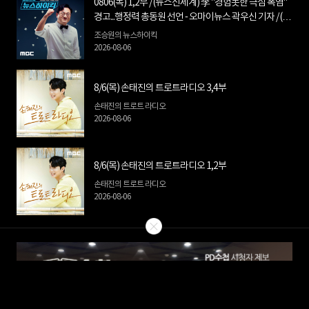
0806(목) 1,2부 / (뉴스신세계) 李 "경험못한 극심 폭염"
경고...행정력 총동원 선언 - 오마이뉴스 곽우신 기자 / (거
침없이하이킥) 김민석·정청래 공방 격화...민주당 당권경
조승원의 뉴스하이킥
쟁 전망은? - 신인규 변호사, 공론센터 장성철 소장
2026-08-06
8/6(목) 손태진의 트로트라디오 3,4부
손태진의 트로트 라디오
2026-08-06
8/6(목) 손태진의 트로트라디오 1,2부
손태진의 트로트 라디오
2026-08-06