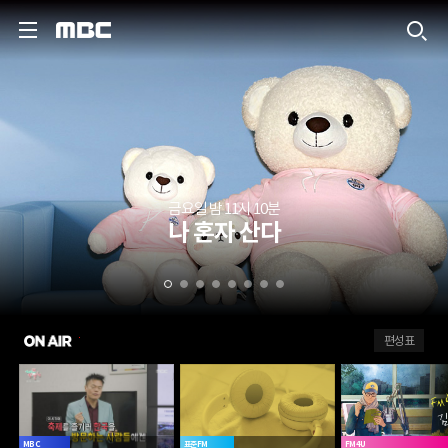
MBC
금요일 밤 11시 10분
나 혼자 산다
ON AIR
편성표
MBC
표준FM
FM4U