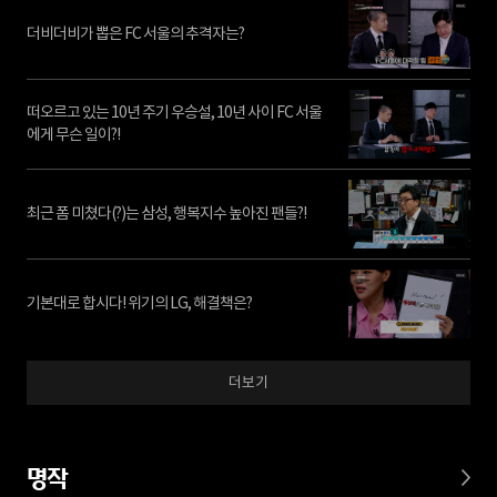
더비더비가 뽑은 FC 서울의 추격자는?
떠오르고 있는 10년 주기 우승설, 10년 사이 FC 서울
에게 무슨 일이?!
최근 폼 미쳤다(?)는 삼성, 행복지수 높아진 팬들?!
기본대로 합시다! 위기의 LG, 해결책은?
더보기
명작