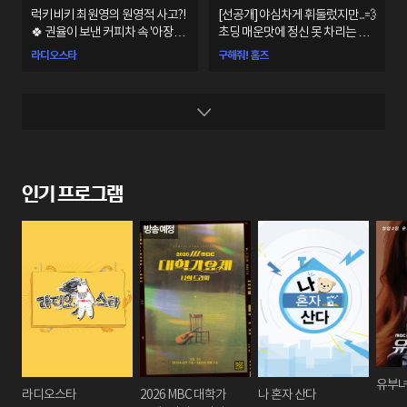
럭키비키 최원영의 원영적 사고?!
[선공개] 야심차게 휘둘렀지만...💨
🍀 권율이 보낸 커피차 속 '아장배
초딩 매운맛에 정신 못 차리는 주
최'의 뜻은?🤣
우재
라디오스타
구해줘! 홈즈
인기 프로그램
방송예정
유부녀
라디오스타
2026 MBC 대학가
나 혼자 산다