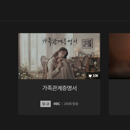
방
영
드
라
마
106
가족관계증명서
월-금
MBC
19:05 방송