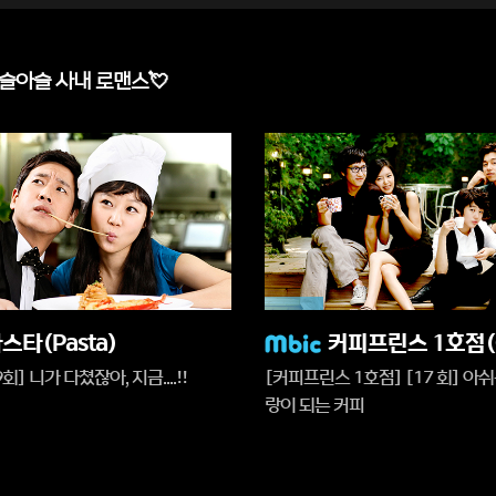
아슬아슬 사내 로맨스💘
17%
재
스타(Pasta)
생
회] 니가 다쳤잖아, 지금....!!
[커피프린스 1호점] [17 회] 아
중
랑이 되는 커피