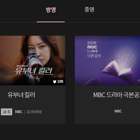
방영
종영
109
유부녀 킬러
MBC 드라마 극본
MBC
금-토
MBC
21:50 방송