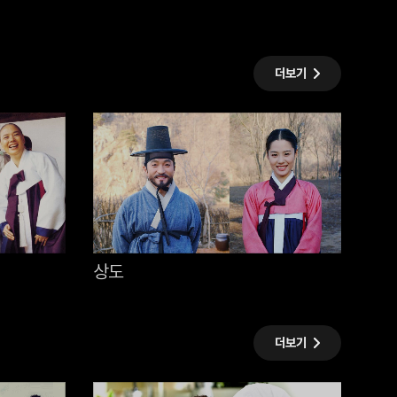
더보기
상도
성녀
더보기