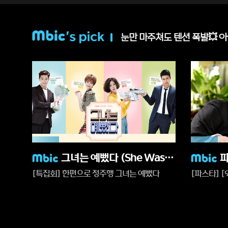
눈만 마주쳐도 텐션 폭발💥 
17%
17%
재
재
그녀는 예뻤다 (She Was Pretty)
파
생
생
[특집회] 한편으로 정주행 그녀는 예뻤다
[파스타] [9
중
중