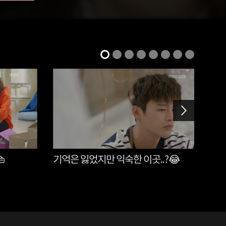

기억은 잃었지만 익숙한 이곳..?😂
3년
요원