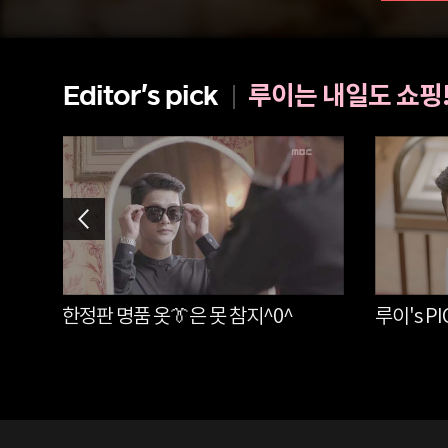
루이는 내일도 쇼핑!
Editor's pick
십
한정판 명품 옷👔은 못 참지^0^
루이's PI