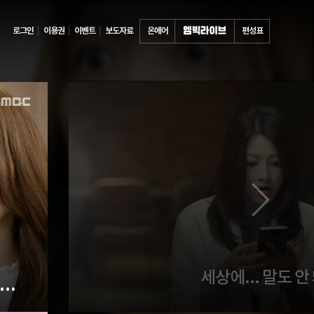
로그인
이용권
이벤트
보도자료
온에어
편성표
세상에... 말도 안
지니야.." 영주(임지은) 가족들과 있는 지니(박세영)를 보고 기절한 세리(한고은)