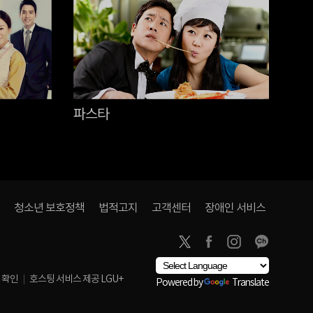
파스타
대장
청소년 보호정책
법적고지
고객센터
장애인 서비스
 확인
호스팅 서비스 제공 LGU+
Powered by
Translate