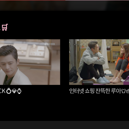
🛒
CK 💍💎⌚
인터넷 쇼핑 잔뜩한 루이👕