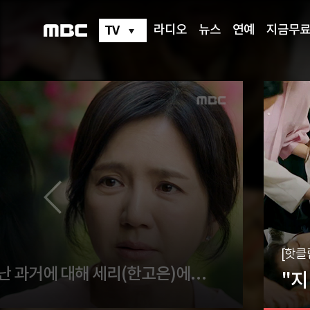
TV
라디오
뉴스
연예
지금무
[핫클
"내가 잘못했어" 지난 과거에 대해 세리(한고은)에 사과하는 영주(임지은)