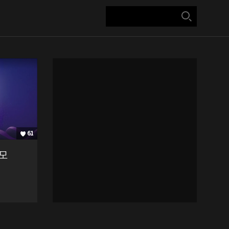
61
공모