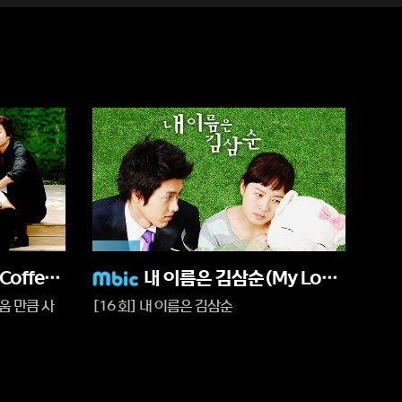
17%
재
커피프린스 1호점(Coffee Prince)
내 이름은 김삼순(My Lovely Sam-soon)
생
쉬움 만큼 사
[16 회] 내 이름은 김삼순
중