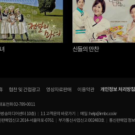
마녀
신들의 만찬
개인정보 처리방침
휴
협찬 및 간접광고
영상자료판매
이용약관
대표전화 02-789-0011
화방송미디어센터 10층)
1:1 고객문의 바로가기
메일 : help@imbc.co.kr
판매업신고 2014-서울마포-0761
부가통신사업신고 002483호
통신판매업 정보