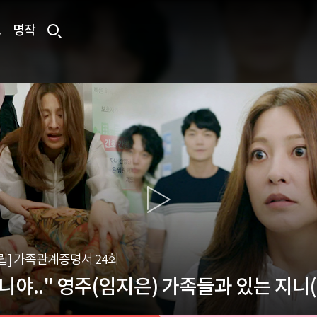
료
명작
립] 가족관계증명서 24회
"