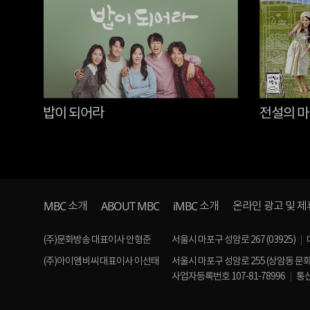
밥이 되어라
전설의 
MBC
ABOUT MBC
iMBC
소개
소개
온라인 광고 및 제
(주)문화방송 대표이사 안형준
서울시 마포구 성암로 267 (03925)
(주)아이엠비씨 대표이사 이선태
서울시 마포구 성암로 255 (상암동 문
사업자등록번호 107-81-78996
통신