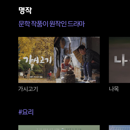
명작
문학 작품이 원작인 드라마
가시고기
나목
#요리