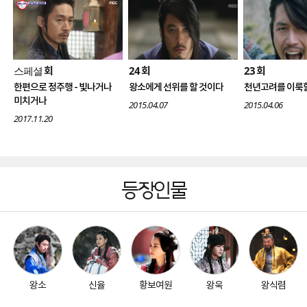
스페셜
24
23
회
회
회
한편으로 정주행 - 빛나거나
왕소에게 선위를 할 것이다
천년고려를 이룩
미치거나
2015.04.07
2015.04.06
2017.11.20
등장인물
왕소
신율
황보여원
왕욱
왕식렴