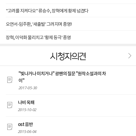
"고려를 지켜다오" 류승수, 장혁에게 황제 넘겼다
오연서-임주환, '새출발' 그려지며 종영!
장혁, 이덕화 물리치고 '황제 등극' 종영
시청자의견
"빛나거나 미치거나" 광팬의 질문 "원작소설과의 차
이"
2017-05-30
나비 옥패
2015-10-02
ost 음반
2015-06-04