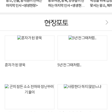
왕소, 신율, 왕식렴이 전하는
황보여원, 왕욱, 양규달이 전
백성을 위해 집
마지막 인사 <생생현장>
하는 마지막 인사 <생생현장
맞서는 왕소, 해
>
개 [관련TV영상]
현장포토
혼자가 된 왕욱
5년 전 그때처럼...