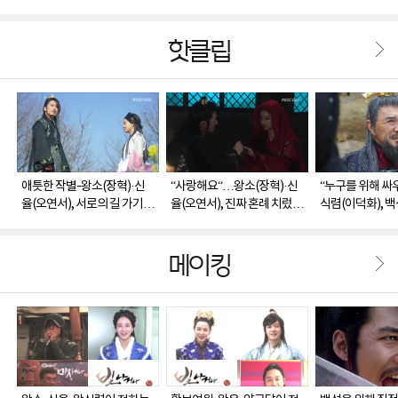
핫클립
애틋한 작별-왕소(장혁)·신
“사랑해요“…왕소(장혁)·신
“누구를 위해 싸
율(오연서), 서로의 길 가기
율(오연서), 진짜 혼례 치렀
식렴(이덕화), 백
위해 'Goodbye'
다'애틋키스'
왕소(장혁)에 무릎
무산'
메이킹