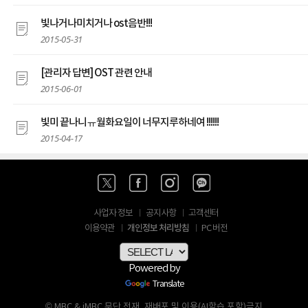
빛나거나미치거나 ost음반!!!
2015-05-31
[관리자 답변] OST 관련 안내
2015-06-01
빛미 끝나니ㅠ월화요일이 너무지루하네여 !!!!!!
2015-04-17
사업자 정보
공지사항
고객센터
개인정보 처리방침
이용약관
PC 버전
Powered by
Translate
© MBC & iMBC 무단 전재, 재배포 및 이용(AI학습 포함)금지