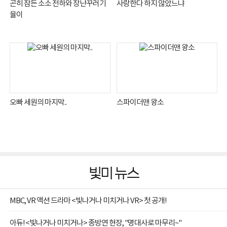
곤히 잠든 소소 전하와 장난꾸러기
사랑한다 하지 않았느냐
율이
오빠 세원의 마지막..
스파이더맨 왕소
빛미 뉴스
MBC, VR 액션 드라마 <빛나거나 미치거나 VR> 첫 공개!
아듀! <빛나거나 미치거나> 종방연 현장, "명대사로 마무리~"