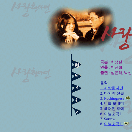
극본
: 최성실
연출
: 이관희
출연
: 심은하, 박신
음악
1. 사랑한다면
2. 마지막 선물
3.
Nothingness
4. 너를 보내며
5. 헤어진 후에
6. 이별소곡 I
7. Sorrow
8.
이별소곡
II