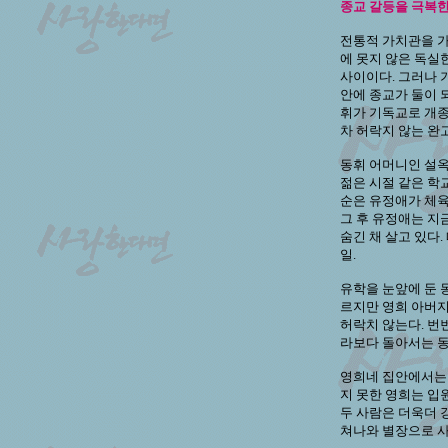
종교 갈등을 극복한 
전통적 가치관을 가
에 못지 않은 독실
사이이다. 그러나 
안에 종교가 둘이 
휘가 기독교로 개종
차 허락지 않는 완
동휘 어머니인 설옥
젊은 시절 같은 학
순은 유정애가 체육
그 후 유정애는 지
숨긴 채 살고 있다
일.
유학을 눈앞에 둔 
르지만 영희 아버지
허락치 않는다. 번
라보다 돌아서는 동
영희네 집안에서는 
지 못한 영희는 입
두 사람은 더욱더 
쳐나와 별장으로 사