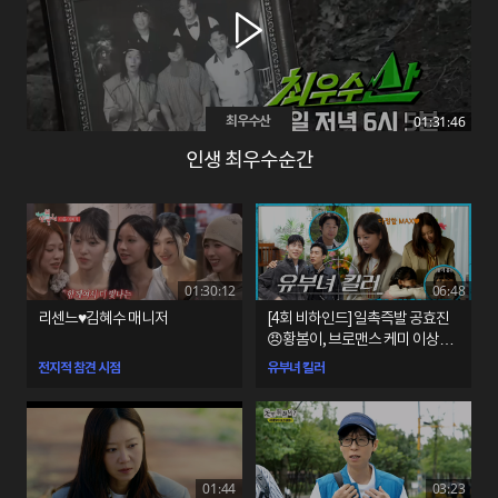
01:31:46
최우수산
인생 최우수순간
01:30:12
06:48
리센느♥김혜수 매니저
[4회 비하인드] 일촉즉발 공효진
😠황봄이, 브로맨스 케미 이상이
😁최우성
전지적 참견 시점
유부녀 킬러
01:44
03:23