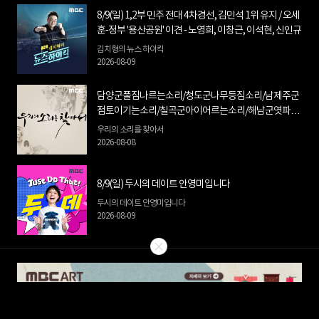
8/9(일) 1,2부 민주 전대 4차경선, 김민석 1위 유지 / 오세
훈-정부 '용산공원' 이견 - 노영희, 이창근, 이석현, 신인규
김치형의 뉴스 하이킥
2026-08-09
담양군풀짐나르는소리/청도군나무등짐소리/남제주군
점토이기는소리/칠곡군아이어르는소리/해남군엿파는
소리/고령군각설이타령/북제주군맷돌질소리(8월03
우리의 소리를 찾아서
일-8월09일)
2026-08-08
8/9(일) 두시의 데이트 안영미입니다
두시의 데이트 안영미입니다
2026-08-09