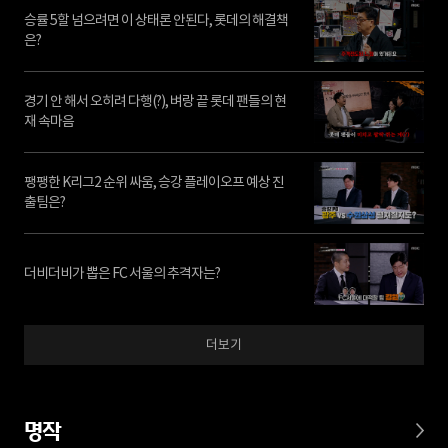
승률 5할 넘으려면 이 상태론 안된다, 롯데의 해결책
은?
경기 안 해서 오히려 다행(?), 벼랑 끝 롯데 팬들의 현
재 속마음
팽팽한 K리그2 순위 싸움, 승강 플레이오프 예상 진
출팀은?
더비더비가 뽑은 FC 서울의 추격자는?
더보기
명작