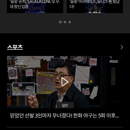
'음중' 준희, 'LA LA LA LUNE’로 무
'음중' 아르테미스, 유니크 色 빛났
대 장인 입증
다!
스포츠
일반
믿었던 선발 3인마저 무너졌다! 한화 야구는 5회 이후부터?!