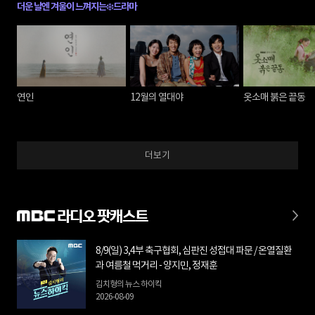
더운 날엔 겨울이 느껴지는❄️드라마
연인
12월의 열대야
옷소매 붉은 끝동
더보기
라디오 팟캐스트
8/9(일) 3,4부 축구협회, 심판진 성접대 파문 / 온열질환
과 여름철 먹거리 - 양지민, 정재훈
김치형의 뉴스 하이킥
2026-08-09