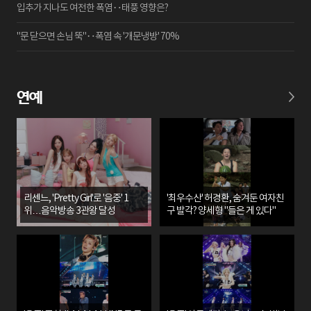
입추가 지나도 여전한 폭염‥태풍 영향은?
"문 닫으면 손님 뚝"‥폭염 속 '개문냉방' 70%
연예
리센느, 'Pretty Girl'로 '음중' 1
'최우수산' 허경환, 숨겨둔 여자친
위…음악방송 3관왕 달성
구 발각? 양세형 "들은 게 있다"