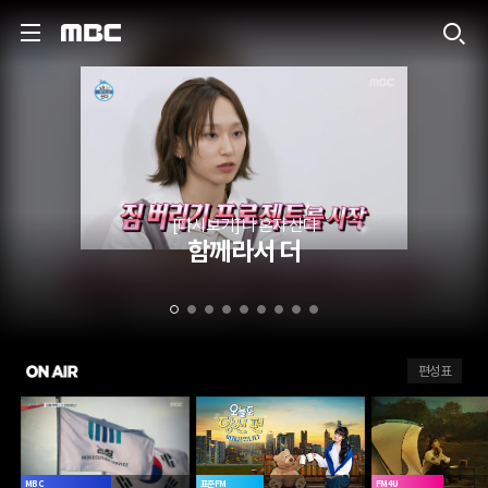
MBC
[다시보기] 나 혼자 산다
함께라서 더
ON AIR
편성표
MBC
표준FM
FM4U