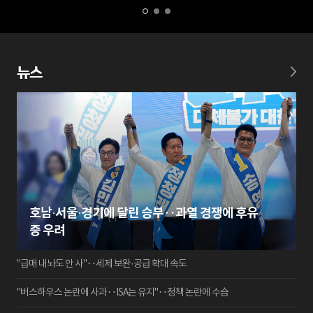
뉴스
호남·서울·경기에 달린 승부‥과열 경쟁에 후유
증 우려
"급매 내놔도 안 사"‥세제 보완·공급 확대 속도
"버스하우스 논란에 사과‥ISA는 유지"‥정책 논란에 수습