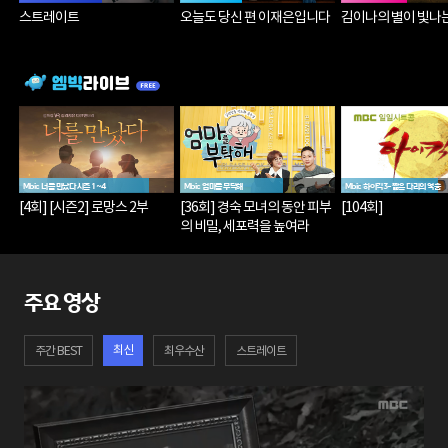
스트레이트
오늘도 당신 편 이재은입니다
김이나의 별이 빛나
Mbic 너를 만났다 시즌 1~4
Mbic 엄마를 부탁해
Mbic 하이킥3-짧은 다리의 역습
[4회] [시즌2] 로망스 2부
[36회] 경숙 모녀의 동안 피부
[104회]
의 비밀, 세포력을 높여라
주요 영상
최신
주간 BEST
최우수산
스트레이트