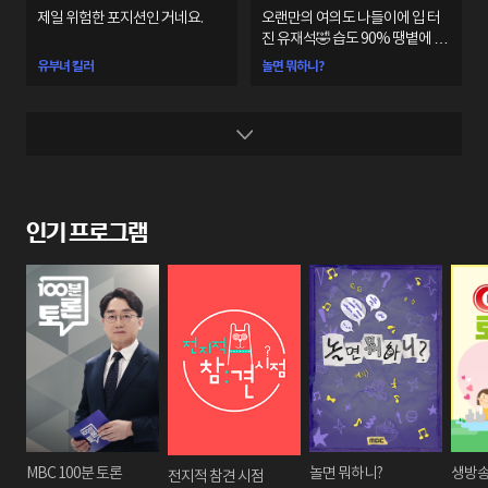
제일 위험한 포지션인 거네요.
오랜만의 여의도 나들이에 입 터
진 유재석🤣 습도 90% 땡볕에 폭
발한 회원들🥵
유부녀 킬러
놀면 뭐하니?
인기 프로그램
MBC 100분 토론
놀면 뭐하니?
생방송
전지적 참견 시점