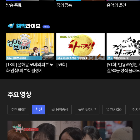
방송 종료
꿈의 팝송
음악의 발견
Mbic 엄마를 부탁해
Mbic 하이킥3-짧은 다리의 역습
Mbic 거침없이 하이킥
[13회] 설하윤 모녀의 피부 노
[59회]
[51회] 민용VS영민
화 멈춰! 피부력 필생기
결/80등 성적 올라
윤호
주요 영상
최신
주간 BEST
쇼! 음악중심
놀면 뭐하니?
유부녀 킬러
전지적