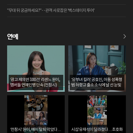
"무대 뒤 궁금하세요?"‥관객 사로잡은 '백스테이지 투어'
연예
‘광고 제의만 100건’ 리센느 원이,
‘유부녀 킬러’ 공효진, 아동 성폭행
멤버들 연예인병 단속 (전참시)
범 허형규 출소 소식에 날 선 눈빛
‘전참시’ 원이, 메이 탈퇴 막았다…
시샵 유재석이 달라졌다…초호화