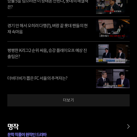
승률 5할 넘으려면 이 상태론 안된다, 롯데의 해결책
은?
경기 안 해서 오히려 다행(?), 벼랑 끝 롯데 팬들의 현
재 속마음
팽팽한 K리그2 순위 싸움, 승강 플레이오프 예상 진
출팀은?
더비더비가 뽑은 FC 서울의 추격자는?
더보기
명작
문학 작품이 원작인 드라마