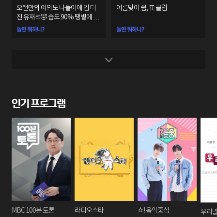
오랜만의 여의도 나들이에 입 터
여름맞이 쉼, 표 클럽
진 유재석🤣 습도 90% 땡볕에 폭
발한 회원들🥵
놀면 뭐하니?
놀면 뭐하니?
인기 프로그램
MBC 100분 토론
라디오스타
쇼! 음악중심
우리말