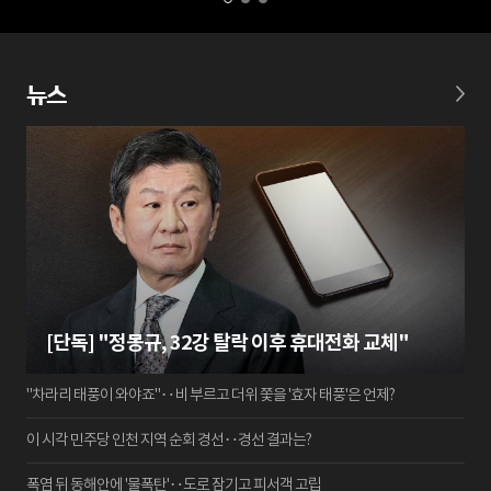
뉴스
[단독] "정몽규, 32강 탈락 이후 휴대전화 교체"
"차라리 태풍이 와야죠"‥비 부르고 더위 쫓을 '효자 태풍'은 언제?
이 시각 민주당 인천 지역 순회 경선‥경선 결과는?
폭염 뒤 동해안에 '물폭탄'‥도로 잠기고 피서객 고립