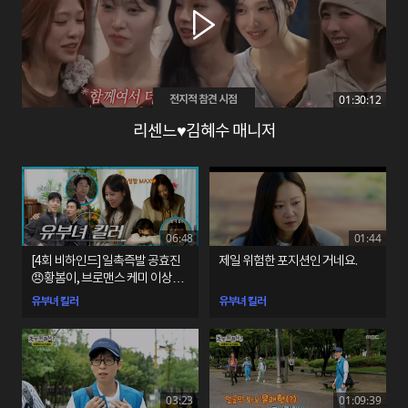
01:30:12
전지적 참견 시점
리센느♥김혜수 매니저
06:48
01:44
[4회 비하인드] 일촉즉발 공효진
제일 위험한 포지션인 거네요.
😠황봄이, 브로맨스 케미 이상이
😁최우성
유부녀 킬러
유부녀 킬러
03:23
01:09:39