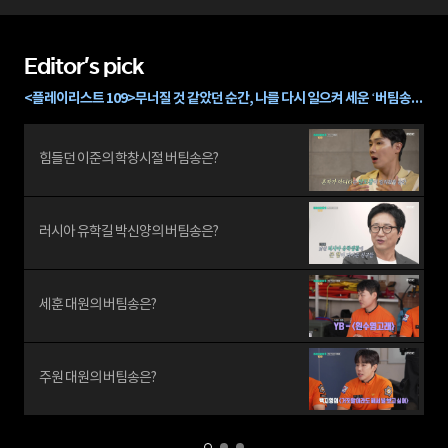
Editor's pick
<플레이리스트 109>무너질 것 같았던 순간, 나를 다시 일으켜 세운 ‘버팀송’은?🎵
힘들던 이준의 학창시절 버팀송은?
러시아 유학길 박신양의 버팀송은?
세훈 대원의 버팀송은?
주원 대원의 버팀송은?