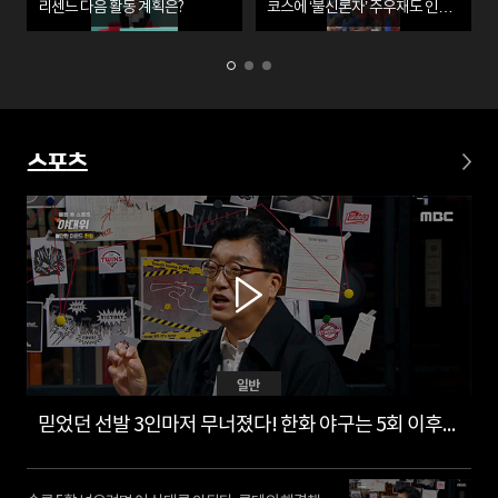
리센느 다음 활동 계획은?
코스에 ‘불신론자’ 주우재도 인정
(놀뭐)
스포츠
일반
믿었던 선발 3인마저 무너졌다! 한화 야구는 5회 이후부터?!