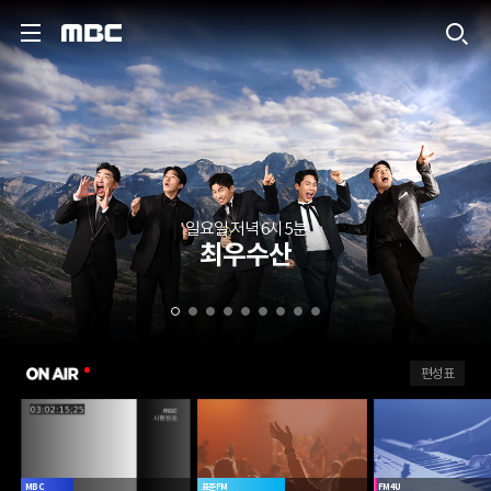
MBC
일요일 저녁 6시 5분
최우수산
ON AIR
편성표
MBC
표준FM
FM4U