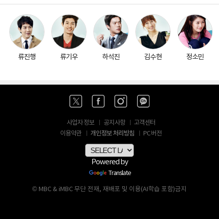
류진행
류기우
하석진
김수현
정소민
사업자 정보
공지사항
고객센터
개인정보 처리방침
이용약관
PC 버전
Powered by
Translate
© MBC & iMBC 무단 전재, 재배포 및 이용(AI학습 포함)금지