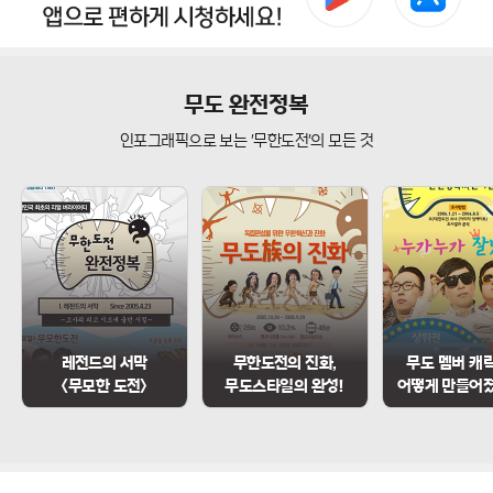
무도 완전정복
인포그래픽으로 보는 '무한도전'의 모든 것
레전드의 서막
무한도전의 진화,
무도 멤버 캐
<무모한 도전>
무도스타일의 완성!
어떻게 만들어