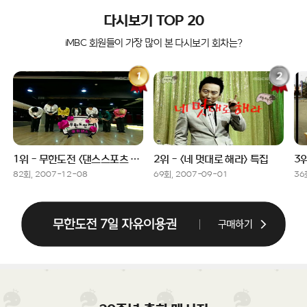
다시보기 TOP 20
iMBC 회원들이 가장 많이 본 다시보기 회차는?
1위 - 무한도전 <댄스스포츠 특집> 마지막 회
2위 - <네 멋대로 해라> 특집
82회, 2007-12-08
69회, 2007-09-01
36