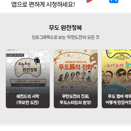
무도 완전정복
인포그래픽으로 보는 '무한도전'의 모든 것
레전드의 서막
무한도전의 진화,
무도 멤버 캐
<무모한 도전>
무도스타일의 완성!
어떻게 만들어