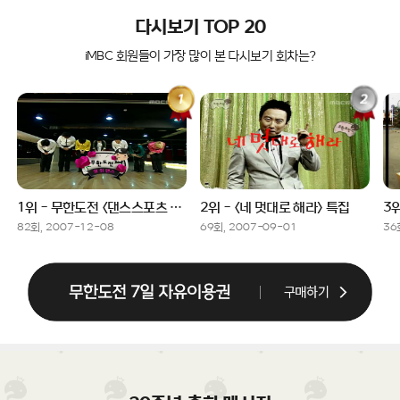
다시보기 TOP 20
iMBC 회원들이 가장 많이 본 다시보기 회차는?
1위 - 무한도전 <댄스스포츠 특집> 마지막 회
2위 - <네 멋대로 해라> 특집
82회, 2007-12-08
69회, 2007-09-01
36