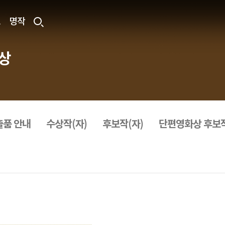
료
명작
상
출품 안내
수상작(자)
후보작(자)
단편영화상 후보