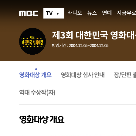
제
3
회
TV
라디오
뉴스
연예
지금무
대
한
민
국
제3회 대한민국 영화대
영
화
대
방영기간 : 2004.12.05~2004.12.05
상
영
화
프
대
로
상
그
영화대상 개요
영화대상 심사 안내
장/단편 
개
램
요
메
뉴
역대 수상작(자)
영화대상 개요