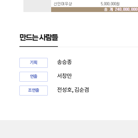
만드는 사람들
송승종
기획
서창만
연출
전성호, 김순겸
조연출