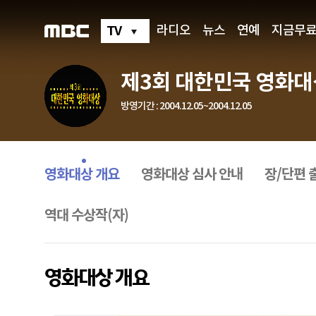
제
3
회
TV
라디오
뉴스
연예
지금무
대
한
민
국
제3회 대한민국 영화대
영
화
대
방영기간 : 2004.12.05~2004.12.05
상
영
화
프
대
로
상
그
영화대상 개요
영화대상 심사 안내
장/단편 
개
램
요
메
뉴
역대 수상작(자)
영화대상 개요