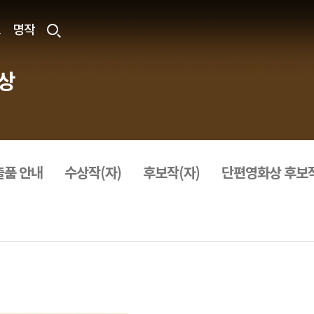
료
명작
상
출품 안내
수상작(자)
후보작(자)
단편영화상 후보