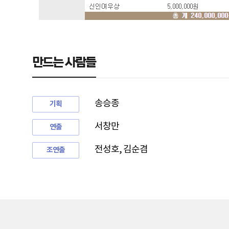
만드는 사람들
송승종
기획
서창만
연출
전성호, 김순겸
조연출