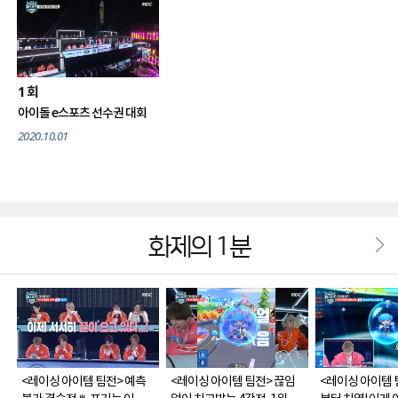
1
회
아이돌 e스포츠 선수권 대회
2020.10.01
화제의 1분
<레이싱 아이템 팀전> 예측
<레이싱 아이템 팀전> 끊임
<레이싱 아이템 