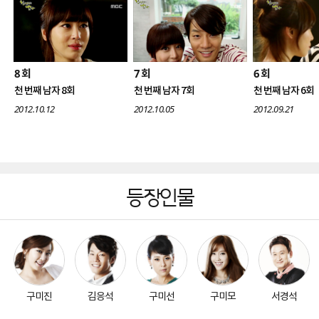
8
7
6
회
회
회
천 번째 남자 8회
천 번째 남자 7회
천 번째 남자 6회
2012.10.12
2012.10.05
2012.09.21
등장인물
구미진
김응석
구미선
구미모
서경석