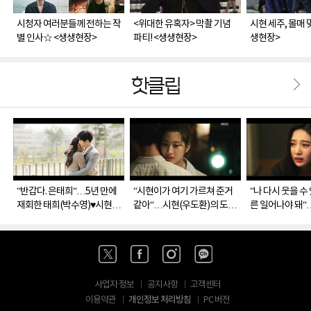
시청자 여러분들께 전하는 작
<위대한 유혹자> 막촬 기념
시현 세주, 몰매 
별 인사☆ <생생현장>
파티! <생생현장>
생현장>
핫클립
“반갑다. 은태희“…5년 만에
“시현이가 여기 가르쳐 준거
“나 다시 웃을 수
재회한 태희(박수영)♥시현
같아“…시현(우도환)의 도움
른 일어나야 돼“
(우도환), 사랑 이루며 '해피
으로 세주(김민재)를 찾아온
영), 시현(우도환
엔딩'
수지(문가영)
고 '눈물'
사업자 정보
공지사항
고객센터
개인정보 처리방침
이용약관
PC 버전