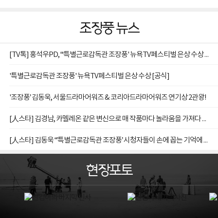
조장풍 뉴스
[TV톡] 홍석우PD, “‘특별근로감독관 조장풍' 뉴욕TV페스티벌 은상 수상 감사"
'특별근로감독관 조장풍' 뉴욕TV페스티벌 은상 수상 [공식]
'조장풍’ 김동욱, 서울드라마어워즈 & 코리아드라마어워즈 연기상 2관왕!
[人스타] 김경남, 카멜레온 같은 변신으로 매 작품마다 놀라움을 가져다 주는 배우
[人스타] 김동욱 “’특별근로감독관 조장풍’ 시청자들이 손에 꼽는 기억에 남는 드라마 되길”
현장포토