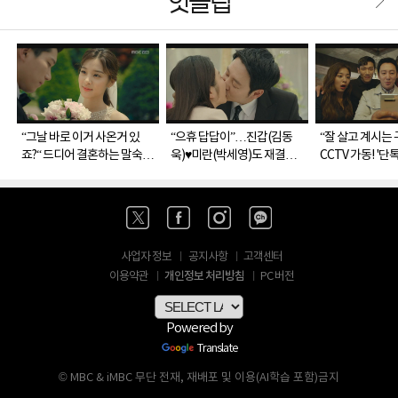
핫클립
“그날 바로 이거 사온거 있
“으휴 답답이”…진갑(김동
“잘 살고 계시는
죠?“ 드디어 결혼하는 말숙
욱)♥미란(박세영)도 재결합
CCTV 가동! '단
(설인아)과 덕구(김경남)
소취? '해피엔딩'
전
사업자 정보
공지사항
고객센터
개인정보 처리방침
이용약관
PC 버전
Powered by
Translate
© MBC & iMBC 무단 전재, 재배포 및 이용(AI학습 포함)금지