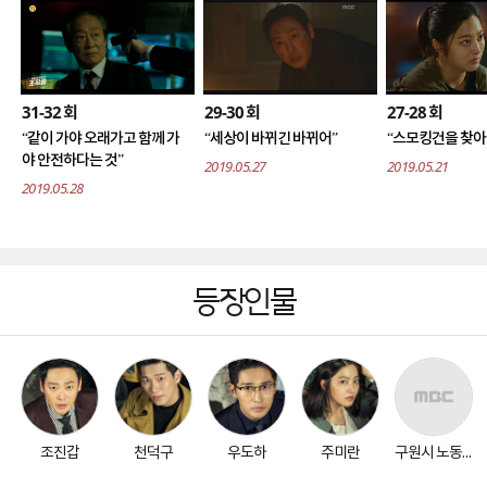
31-32
29-30
27-28
회
회
회
“같이 가야 오래가고 함께 가
“세상이 바뀌긴 바뀌어”
“스모킹건을 찾아
야 안전하다는 것”
2019.05.27
2019.05.21
2019.05.28
등장인물
조진갑
천덕구
우도하
주미란
구원시 노동지청