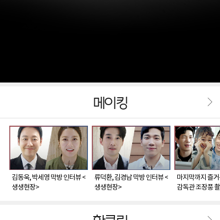
메이킹
김동욱, 박세영 막방 인터뷰 <
류덕환, 김경남 막방 인터뷰 <
마지막까지 즐거
생생현장>
생생현장>
감독관 조장풍 촬
현장>