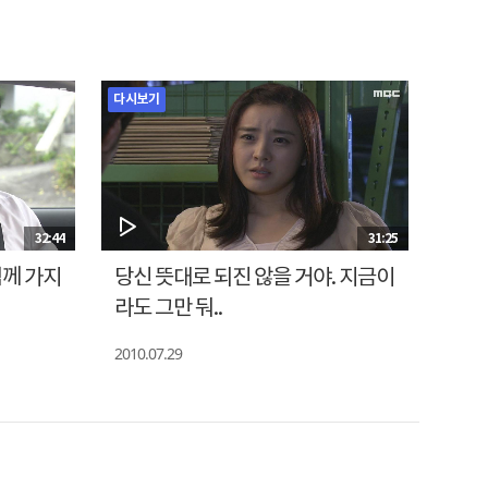
다시보기
32:44
31:25
님께 가지
당신 뜻대로 되진 않을 거야. 지금이
라도 그만 둬..
2010.07.29