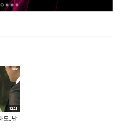
32:11
도.. 난