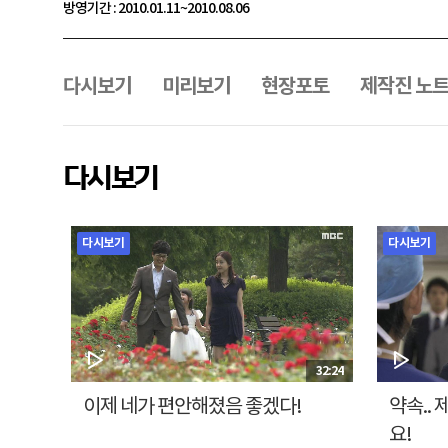
방영기간 : 2010.01.11~2010.08.06
프
로
그
다시보기
미리보기
현장포토
제작진 노
램
메
뉴
다시보기
다시보기
다시보기
32:24
이제 네가 편안해졌음 좋겠다!
약속..
요!