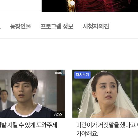
트
등장인물
프로그램 정보
시청자의견
다시보기
32:55
 제발 지킬 수 있게 도와주세
미란이가 거짓말을 했다고 해
가야해요.