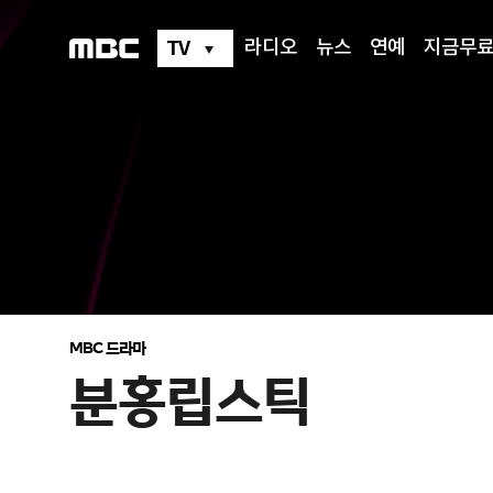
분
홍
립
TV
라디오
뉴스
연예
지금무
스
틱
MBC 드라마
분홍립스틱