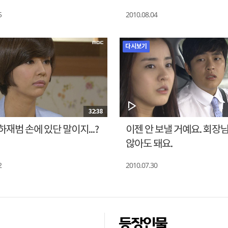
5
2010.08.04
다시보기
32:38
하재범 손에 있단 말이지...?
이젠 안 보낼 거예요. 회장
않아도 돼요.
2
2010.07.30
등장인물