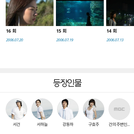
16
15
14
회
회
회
2006.07.20
2006.07.19
2006.07.13
등장인물
서건
서하늘
강동하
구효주
건의 주변인물