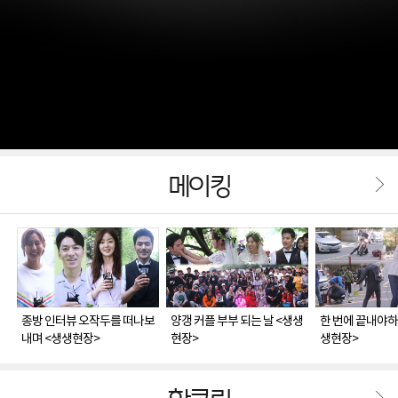
메이킹
종방 인터뷰 오작두를 떠나보
양갱 커플 부부 되는 날 <생생
한 번에 끝내야하
내며 <생생현장>
현장>
생현장>