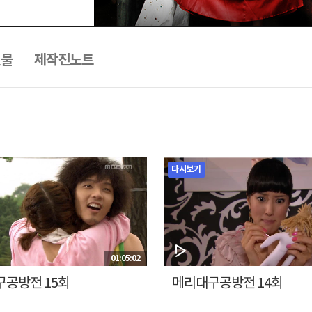
인물
제작진노트
다시보기
01:05:02
공방전 15회
메리대구공방전 14회