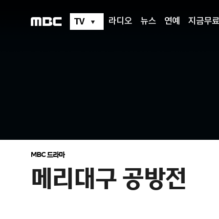
메
리
대
TV
라디오
뉴스
연예
지금무
구
공
방
전
MBC 드라마
메리대구 공방전