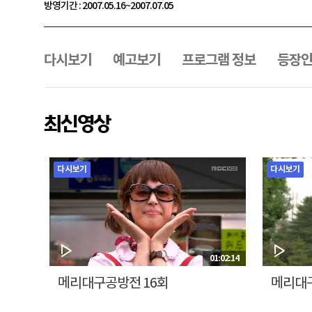
방영기간 : 2007.05.16~2007.07.05
프
로
그
다시보기
예고보기
프로그램 정보
등장
램
메
뉴
최신영상
다시보기
다시보기
01:02:14
메리대구공방전 16회
메리대구