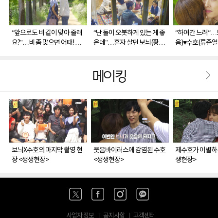
“앞으로도 비 같이 맞아 줄래
“난 둘이 오붓하게 있는 게 좋
“하여간 느려“…
요?“…비 좀 맞으면 어때! 보
은데“…혼자 살던 보늬(황정
음)♥수호(류준열
늬(황정음)♥수호(류준열)의
음) 집에 가득 차는 행복한 웃
다시 이어진 끗발
사랑은 '무조건 예스'
음소리
명!
메이킹
보늬X수호의 마지막 촬영 현
웃음바이러스에 감염된 수호
제수호가 이별하는
장 <생생현장>
<생생현장>
생현장>
사업자 정보
공지사항
고객센터