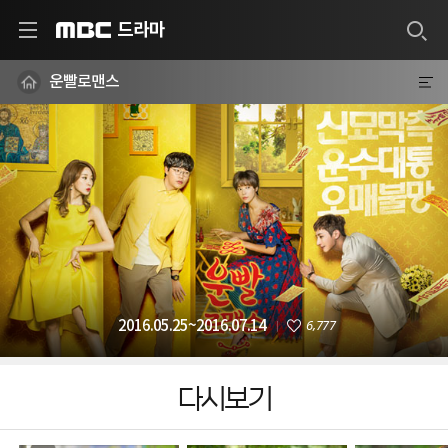
드라마
MBC
운빨로맨스
6,777
2016.05.25~2016.07.14
다시보기