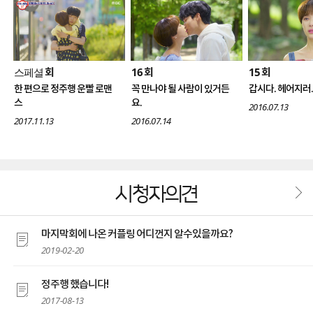
스페셜
16
15
회
회
회
한 편으로 정주행 운빨 로맨
꼭 만나야 될 사람이 있거든
갑시다. 헤어지러.
스
요.
2016.07.13
2017.11.13
2016.07.14
시청자의견
마지막회에 나온 커플링 어디껀지 알수있을까요?
2019-02-20
정주행 했습니다!
2017-08-13