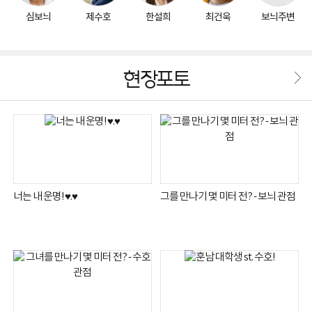
심보늬
제수호
한설희
최건욱
보늬주변
현장포토
너는 내 운명! ♥.♥
그를 만나기 몇 미터 전? - 보늬 관점