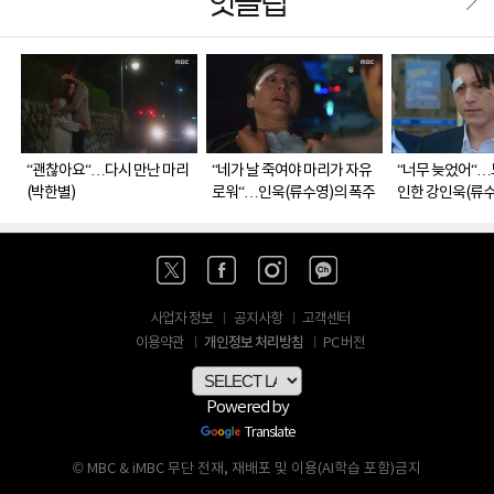
핫클립
“괜찮아요“…다시 만난 마리
“네가 날 죽여야 마리가 자유
“너무 늦었어“…
(박한별)
로워“…인욱(류수영)의 폭주
인한 강인욱(류수
사업자 정보
공지사항
고객센터
개인정보 처리방침
이용약관
PC 버전
Powered by
Translate
© MBC & iMBC 무단 전재, 재배포 및 이용(AI학습 포함)금지