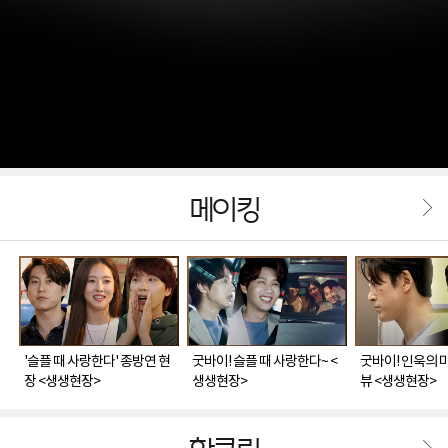
메이킹
'슬플 때 사랑한다' 종방연 현
굿바이! 슬플 때 사랑한다~ <
굿바이! 인욱의 
장 <생생현장>
생생현장>
뷰 <생생현장>