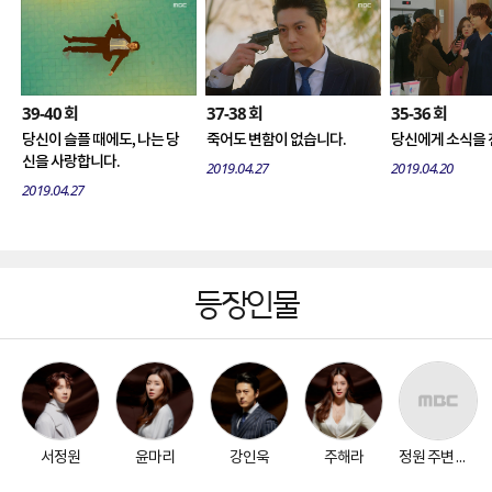
39-40
37-38
35-36
회
회
회
당신이 슬플 때에도, 나는 당
죽어도 변함이 없습니다.
당신에게 소식을 
신을 사랑합니다.
2019.04.27
2019.04.20
2019.04.27
등장인물
서정원
윤마리
강인욱
주해라
정원 주변 인물