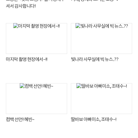
셔서 감사합니다!
마지막 촬영 현장에서~!!
빛나라 사무실에 빅 뉴스..??
컴백 선언! 혜빈~
딸바보 아빠미소, 조태수~!