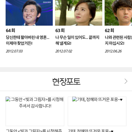
64
63
62
회
회
회
당신한테 팔아버린 내 영혼...
나 무슨 일이 있어도... 끝까지
나와 관련된 사람
이제야 찾았거든!
해 낼게요!
지 마십시오!
2012.07.03
2012.07.02
2012.06.26
현장포토
그동안 <빛과 그림자>를 시청해주
기태, 정혜와 뜨거운 포옹~♥