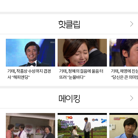
핫클립
기태, 작품상 수상까지 겹경
기태, 정혜의 걸음에 울음 터
기태, 채영에 진
사 “해피엔딩“
뜨려 “눈물바다“
“당신은 큰 의미
메이킹