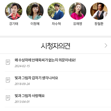
강기태
이정혜
차수혁
유채영
장철환
시청자의견
왜 수상자에 안재욱씨가 없는지 의문이네요!
2024-02-15
빛과 그림자 갑자기 생각나서요
2018-09-24
빛과 그림자 사랑해요
2013-04-01