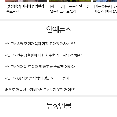
[생생현장] 마지막 촬영현장
[해피타임] 그 누구도 말릴 수
[기분좋은날] 빛
속으로~!!
없는 애드리브 열정!
페셜 <막바지 촬
연예뉴스
<빛그> 종영 후 안재욱이 가장 고마워한 사람은?
<빛그> 원수 장철환에 대한 차수혁의 마지막 선택은?
<빛그> 안재욱, 드디어 ‘쨍하고 해뜰날’ 맞이하다
<빛그> '88 서울 올림픽'의 빛...그리고 그림자
배우로 거듭난 손담비 '<빛그> 잊지 못할 거에요'
등장인물