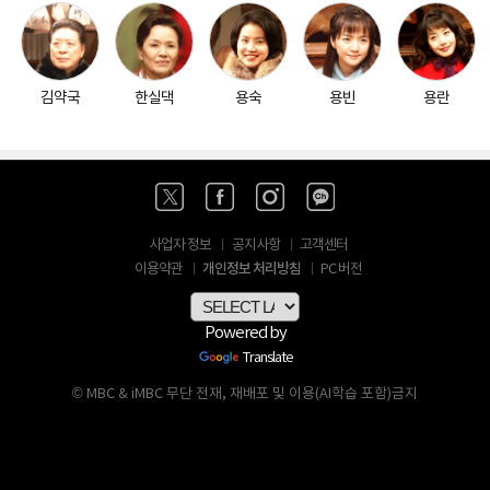
김약국
한실댁
용숙
용빈
용란
사업자 정보
공지사항
고객센터
개인정보 처리방침
이용약관
PC 버전
Powered by
Translate
© MBC & iMBC 무단 전재, 재배포 및 이용(AI학습 포함)금지