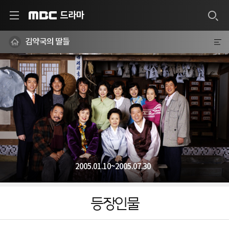
드라마
MBC
김약국의 딸들
2005.01.10~2005.07.30
등장인물