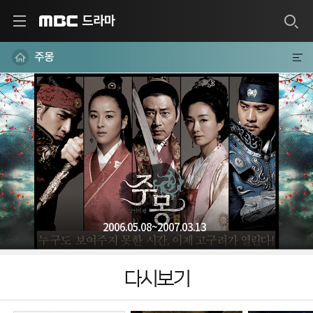
드라마
MBC
주몽
2006.05.08~2007.03.13
다시보기