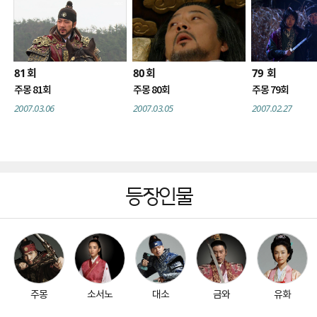
81
80
79
회
회
회
주몽 81회
주몽 80회
주몽 79회
2007.03.06
2007.03.05
2007.02.27
등장인물
주몽
소서노
대소
금와
유화