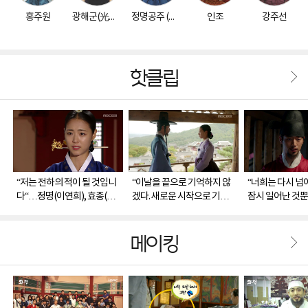
홍주원
광해군(光海君)
정명공주 (貞明公主)
인조
강주선
핫클립
“저는 전하의 적이 될 것입니
“이날을 끝으로 기억하지 않
“너희는 다시 넘
다“…정명(이연희), 효종(이
겠다. 새로운 시작으로 기억
잠시 일어난 것
민호)에 올바른 정치 당부
하겠다“…정명(이연희), 주
선(조성하), 투
원(서강준)과 궁 떠나 새 시대
지 않은 속내
맞이
메이킹