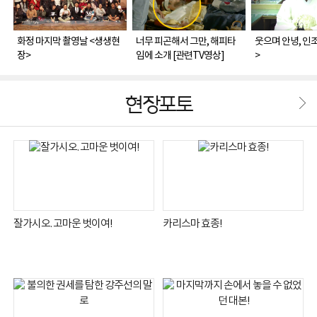
화정 마지막 촬영날 <생생현
너무 피곤해서 그만, 해피타
웃으며 안녕, 인
장>
임에 소개 [관련TV영상]
>
현장포토
잘가시오. 고마운 벗이여!
카리스마 효종!