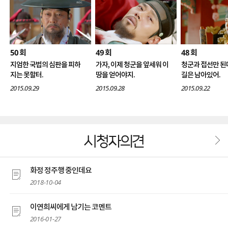
50
49
48
회
회
회
지엄한 국법의 심판을 피하
가자, 이제 청군을 앞세워 이
청군과 접선만 된
지는 못할터.
땅을 얻어야지.
길은 남아있어.
2015.09.29
2015.09.28
2015.09.22
시청자의견
화정 정주행 중인데요
2018-10-04
이연희씨에게 남기는 코멘트
2016-01-27