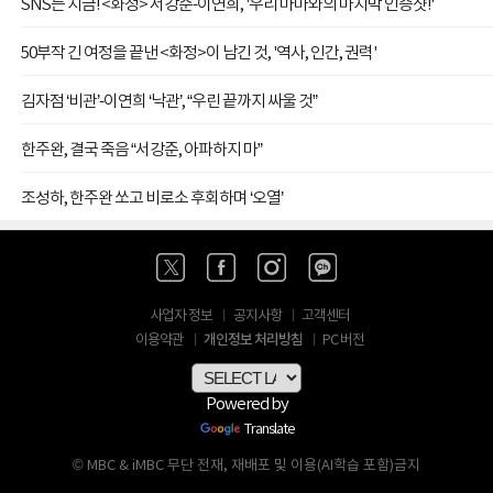
SNS는 지금! <화정> 서강준-이연희, '우리 마마와의 마지막 인증샷!'
50부작 긴 여정을 끝낸 <화정>이 남긴 것, '역사, 인간, 권력'
김자점 ‘비관’-이연희 ‘낙관’, “우린 끝까지 싸울 것”
한주완, 결국 죽음 “서강준, 아파하지 마”
조성하, 한주완 쏘고 비로소 후회하며 ‘오열’
사업자 정보
공지사항
고객센터
개인정보 처리방침
이용약관
PC 버전
Powered by
Translate
© MBC & iMBC 무단 전재, 재배포 및 이용(AI학습 포함)금지