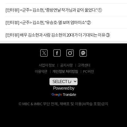
[인터뷰] <군주> 김소현, “종방연날 작가님과 같이 울었다.” ①
[인터뷰] <군주> 김소현, “유승호-엘 보며 엄마미소” ②
[인터뷰] 배우 김소현과 사람 김소현의 20대가 더 기대되는 이유 ③
사업자 정보
공지사항
고객센터
개인정보 처리방침
이용약관
PC 버전
Powered by
Translate
© MBC & iMBC 무단 전재, 재배포 및 이용(AI학습 포함)금지