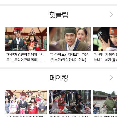
핫클립
“과인과 영원히 함께해 주시
“아가씨 도망치세요“…가은
“나의 비가 되어
오“…드디어 혼례 올리는 세
(김소현) 암살하려는 현석(송
느냐“…세자(유승
자(유승호)♥가은(김소현)
인국) 온몸으로 막아서는 이
(김소현)에 프러
선(엘)
메이킹