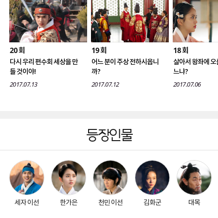
20
19
18
회
회
회
다시 우리 편수회 세상을 만
어느 분이 주상 전하시옵니
살아서 왕좌에 오
들 것이야!
까?
느냐?
2017.07.13
2017.07.12
2017.07.06
등장인물
세자 이선
한가은
천민 이선
김화군
대목