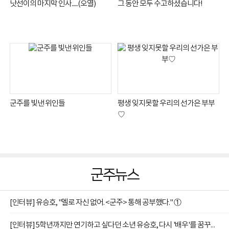
낫선이의 마지막 인사......(오열)
그 동안 모두 수고하셨습니다!
군주를 빛낸 위인들
평생 잊지못할 우리의 선가은 부부
♡
군주뉴스
[인터뷰] 유승호, "멜로 자신 없어. <군주> 통해 공부했다." ①
[인터뷰] 5학년까지만 연기하고 싶다던 소년 유승호, 다시 '배우'를 꿈꾸다 ②