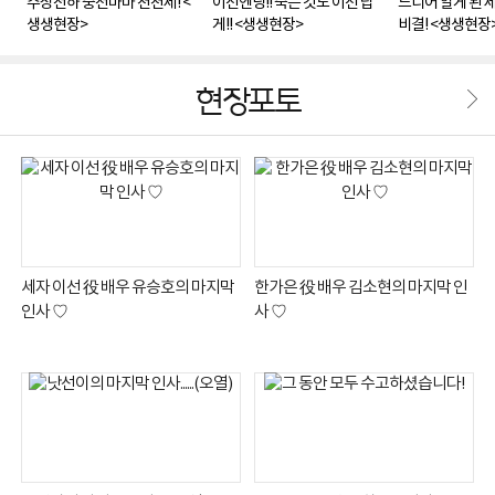
주상전하 중전마마 천천세! <
이선엔딩!! 죽는 것도 이선 답
드디어 알게 된 
생생현장>
게!! <생생현장>
비결! <생생현장
현장포토
세자 이선 役 배우 유승호의 마지막
한가은 役 배우 김소현의 마지막 인
인사 ♡
사 ♡