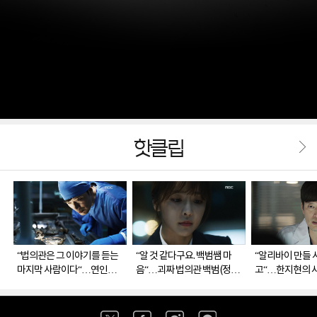
핫클립
“법의관은 그 이야기를 듣는
“알 것 같다구요. 백범쌤 마
“알리바이 만들 
마지막 사람이다“…연인을
음“…괴짜 법의관 백범(정재
고“…한지현의 
보낸 후 다시 부검실에 들어
영)을 누구보다 이해하게 된
테러로 인한 타
선 백범(정재영)
은솔(정유미)
백범(정재영)