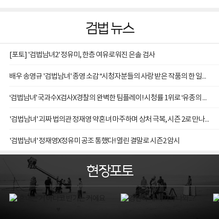
검법 뉴스
[포토] '검법남녀2' 정유미, 한층 여유로워진 은솔 검사
배우 송영규 '검법남녀' 종영 소감 “시청자분들의 사랑 받은 작품의 한 일원으로 함께해 영광”
‘검법남녀’ 국과수X검사X경찰의 완벽한 팀플레이! 시청률 1위로 ‘유종의 美’
'검법남녀' 괴짜 법의관 정재영 약혼녀 마주하며 상처 극복, 시즌 2로 만나요
'검법남녀' 정재영X정유미 공조 통했다! 열린 결말로 시즌2 암시
현장포토