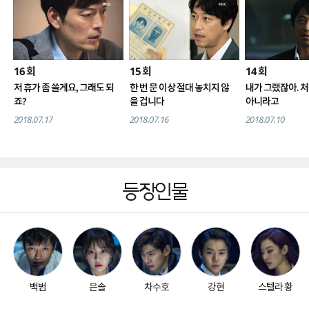
16
15
14
회
회
회
저 휴가 좀 쓸게요, 그래도 되
한 번 문 이상 절대 놓치지 않
내가 그랬잖아. 처
죠?
을 겁니다
아니라고
2018.07.17
2018.07.16
2018.07.10
등장인물
백범
은솔
차수호
강현
스텔라 황