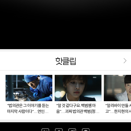
핫클립
“법의관은 그 이야기를 듣는
“알 것 같다구요. 백범쌤 마
“알리바이 만들 
마지막 사람이다“…연인을
음“…괴짜 법의관 백범(정재
고“…한지현의 
보낸 후 다시 부검실에 들어
영)을 누구보다 이해하게 된
테러로 인한 타
선 백범(정재영)
은솔(정유미)
백범(정재영)