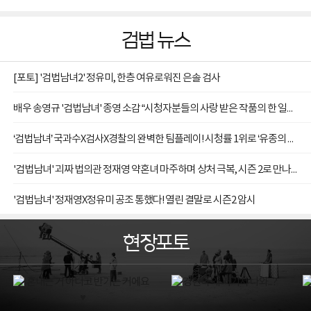
검법 뉴스
[포토] '검법남녀2' 정유미, 한층 여유로워진 은솔 검사
배우 송영규 '검법남녀' 종영 소감 “시청자분들의 사랑 받은 작품의 한 일원으로 함께해 영광”
‘검법남녀’ 국과수X검사X경찰의 완벽한 팀플레이! 시청률 1위로 ‘유종의 美’
'검법남녀' 괴짜 법의관 정재영 약혼녀 마주하며 상처 극복, 시즌 2로 만나요
'검법남녀' 정재영X정유미 공조 통했다! 열린 결말로 시즌2 암시
현장포토