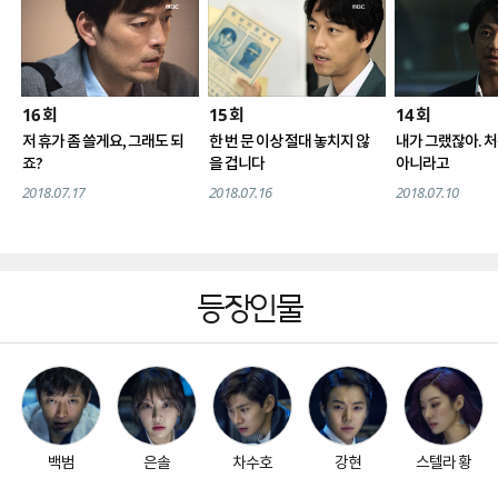
16
15
14
회
회
회
저 휴가 좀 쓸게요, 그래도 되
한 번 문 이상 절대 놓치지 않
내가 그랬잖아. 처
죠?
을 겁니다
아니라고
2018.07.17
2018.07.16
2018.07.10
등장인물
백범
은솔
차수호
강현
스텔라 황