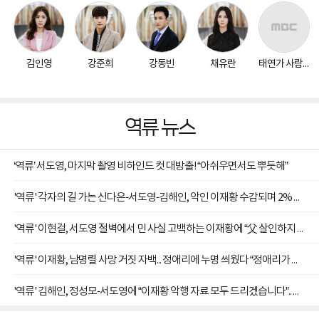
김인영
강준희
강동빈
채유란
태연가 사람들
역류 뉴스
‘역류’ 서도영, 마지막 촬영 비하인드 컷 대방출! “아쉬우면서도 뿌듯해”
'역류' 각자의 길 가는 신다은-서도영-김해인, 악인 이재황 수감되며 2% 부족한 해피엔딩
'역류' 이현걸, 서도영 절벽에서 민 사실 고백하는 이재황에 “父 살인하지 않았다” ‘충격’
'역류' 이재황, 남명렬 사망 거짓 자백... 정애리에 누명 씌웠다 “정애리가 신고 못하게 막았다”
'역류' 김해인, 정성모-서도영에 “이재황 악행 자료 모두 드리겠습니다”.. 속내는?