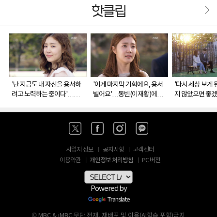
핫클립
'난 지금도 내 자신을 용서하
'이게 마지막 기회에요, 용서
'다시 세상 보게 
려고 노력하는 중이다'…각
빌어요'…동빈(이재황)에게
지 않았으면 좋
자의 미래를 향하는 인영(신
주어진 마지막 기회
영(신다은), 상
다은)과 준희(서도영)
(서도영)를 위로
사업자 정보
공지사항
고객센터
개인정보 처리방침
이용약관
PC 버전
Powered by
Translate
© MBC & iMBC 무단 전재, 재배포 및 이용(AI학습 포함)금지