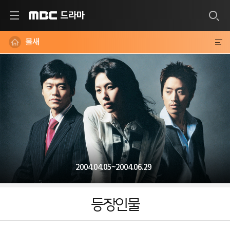
드라마
MBC
불새
2004.04.05~2004.06.29
등장인물