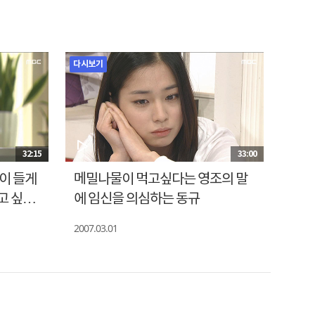
다시보기
32:15
33:00
이 들게
메밀나물이 먹고싶다는 영조의 말
고 싶다
에 임신을 의심하는 동규
2007.03.01