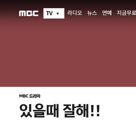
있
을
때
TV
라디오
뉴스
연예
지금무
잘
해!!
MBC 드라마
있을때 잘해!!