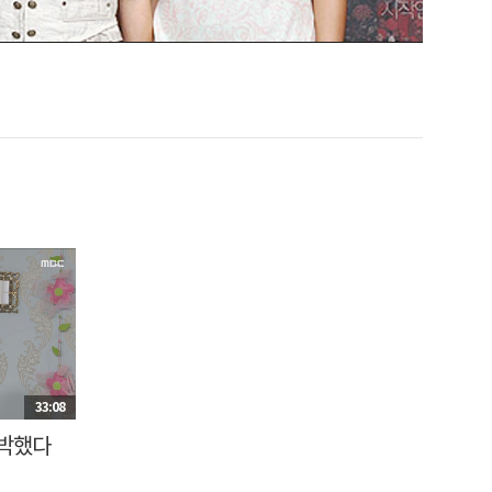
33:08
외박했다