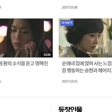
9
2007.03.08
다시보기
32:36
 환의 소식을 듣고 멍해진
순애네 집에 얹혀 사는 느낌
끔 행동하는 승현과 헤어지
는 은수
6
2007.03.02
등장인물