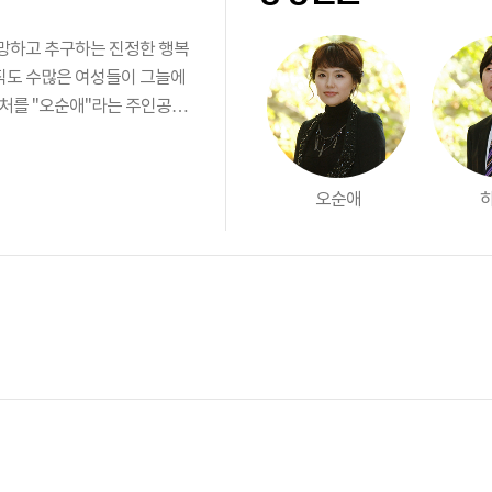
소망하고 추구하는 진정한 행복
직도 수많은 여성들이 그늘에
처를 ''오순애''라는 주인공을
오순애