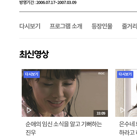
방영기간 : 2006.07.17~2007.03.09
프
로
그
다시보기
프로그램 소개
등장인물
줄거
램
메
뉴
최신영상
다시보기
다시보기
33:09
순애의 임신 소식을 알고 기뻐하는
은수네 
진우
하라고 