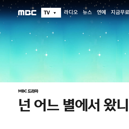
넌
어
느
TV
라디오
뉴스
연예
지금무
별
에
서
왔
니
MBC 드라마
넌 어느 별에서 왔니