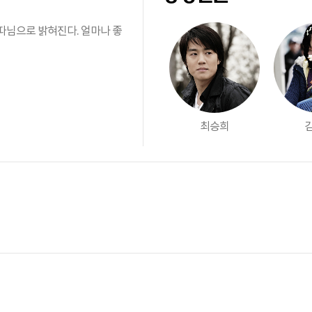
따님으로 밝혀진다. 얼마나 좋
최승희