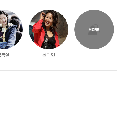
김복실
윤미현