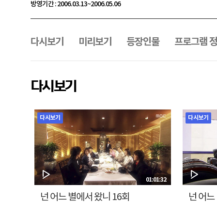
방영기간 : 2006.03.13~2006.05.06
프
로
그
다시보기
미리보기
등장인물
프로그램 
램
메
뉴
다시보기
다시보기
다시보기
01:01:32
넌 어느 별에서 왔니 16회
넌 어느