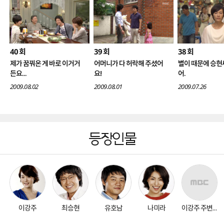
40
39
38
회
회
회
제가 꿈꿔온 게 바로 이거거
어머니가 다 허락해 주셨어
별이 때문에 승현
든요...
요!
어.
2009.08.02
2009.08.01
2009.07.26
등장인물
이강주
최승현
유호남
나미라
이강주 주변인물