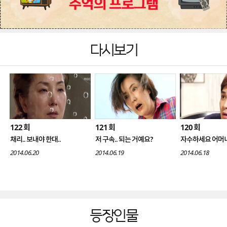
다시보기
122
121
120
회
회
회
채리.. 보내야 한대..
저 구속.. 되는 거예요?
자수하세요 어머니
2014.06.20
2014.06.19
2014.06.18
등장인물