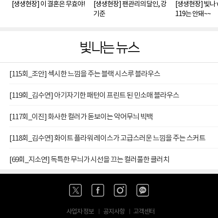
[생생현장] 이 결혼은 무효야!
[생생현장] 팬관리의 달인, 강
[생생현장] 빛나 vs
기준
119는 안돼~~
빛나는 뉴스
[115회_조안] 섹시한 느낌을 주는 블랙 시스루 블라우스
[119회_김수연] 아기자기한 패턴이 프린트 된 민소매 블라우스
[117회_이진] 화사한 컬러가 돋보이는 악어무늬 빅백
[118회_김수연] 화이트 플라워 레이스가 고급스러운 느낌을 주는 스커트
[69회_지소연] 독특한 무늬가 시선을 끄는 컬러풀한 클러치
사업자 정보
공지사항
고객센터