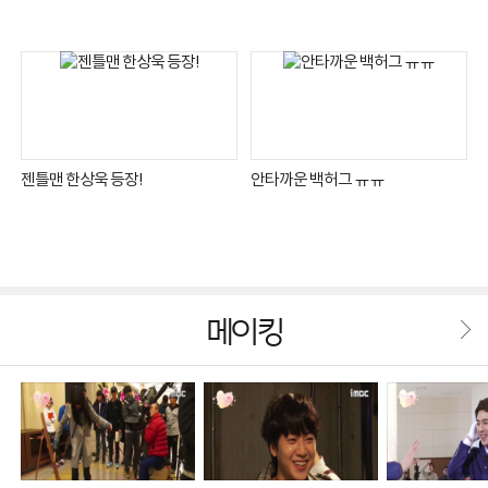
젠틀맨 한상욱 등장!
안타까운 백허그 ㅠㅠ
메이킹