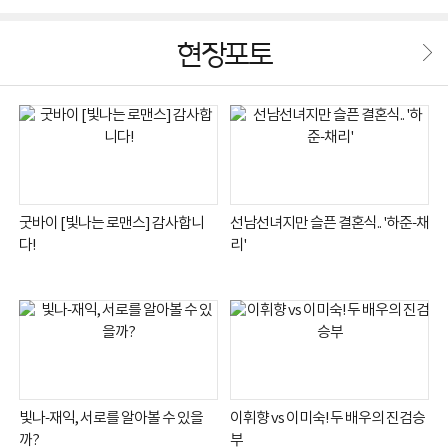
~“
진 모정의 최후'
의 눈물
현장포토
굿바이 [빛나는 로맨스] 감사합니
선남선녀지만 슬픈 결혼식.. '하준-채
다!
리'
빛나-재익, 서로를 알아볼 수 있을
이휘향 vs 이미숙! 두 배우의 진검승
까?
부