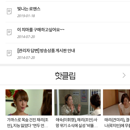
빛나는 로맨스
2019-01-18
이 치마를 구매하고싶어요~~
2014-07-20
[관리자 답변] 방송상품 게시판 안내
2014-07-20
핫클립
가까스로 목숨 건진 채리(조
애숙(이휘향), 채리(조안) 사
태리(견미리), 
안), 지능 잃었다 “연두 언니
망 위기 소식에 실성 '비뚤어
나(곽지민)에 무