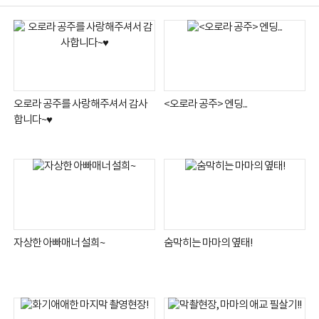
오로라 공주를 사랑해주셔서 감사
<오로라 공주> 엔딩...
합니다~♥
자상한 아빠매너 설희~
숨막히는 마마의 옆태!