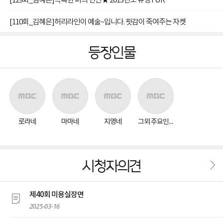
[129화_김혜은]독특한 퍼의 변신★ 2013년도 유행 FUR
[110회_김혜은]허리라인이 예술~입니다. 핏감이 죽여주는 자켓
등장인물
로라네
마마네
지영네
그외 주요인물
시청자의견
제40회 미용실장면
2025-03-16