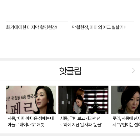
화기애애한 마지막 촬영현장!
막촬현장, 마마의 애교 필살기!!
핫클립
시몽, “마마야 다음 생에는 내
시몽, 무빈 보고 개과천선…
로라, 시몽에 친
아들로 태어나줘“ 애틋
로라에 지난 일 사과 '눈물'
시 “무빈이는 설희