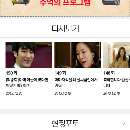
다시보기
150
149
148
회
회
회
[최종회] 마마 아들이 맞다면
마마자식을 왜 설씨집안에서
축하합니다 임신
어떻게 할건데?
키워!
니다
2013.12.20
2013.12.19
2013.12.18
현장포토