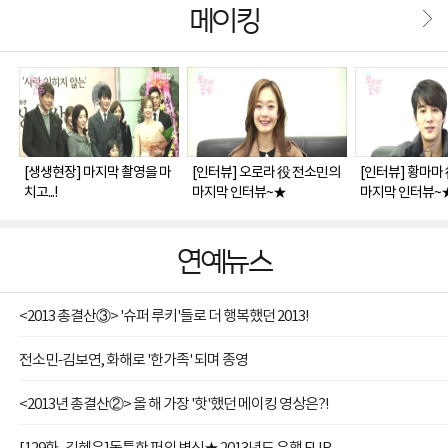
메이킹
[생생현장] 마지막 촬영을 마
[인터뷰] 오로라 役 전소민의
[인터뷰] 황마마
치고...!
마지막 인터뷰~★
마지막 인터뷰~
연예뉴스
<2013 총결산③> '슈퍼 루키'들로 더 행복했던 2013!
전소민-김보연, 화해로 '한가족' 되며 종영
<2013년 총결산②> 올 해 가장 '핫'했던 메이킹 영상은?!