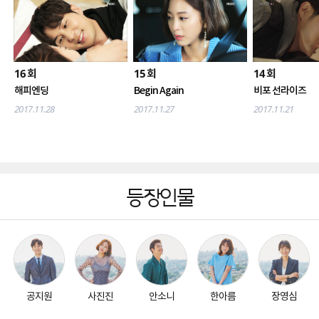
16
15
14
회
회
회
해피엔딩
Begin Again
비포 선라이즈
2017.11.28
2017.11.27
2017.11.21
등장인물
공지원
사진진
안소니
한아름
장영심