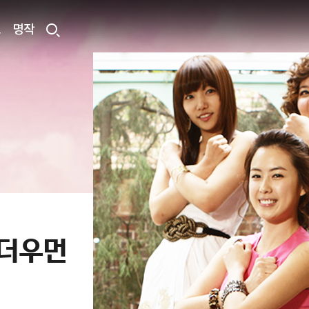
료
명작
원더우먼