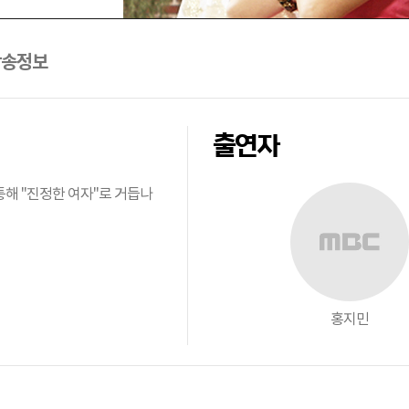
방송정보
출연자
통해 "진정한 여자"로 거듭나
홍지민