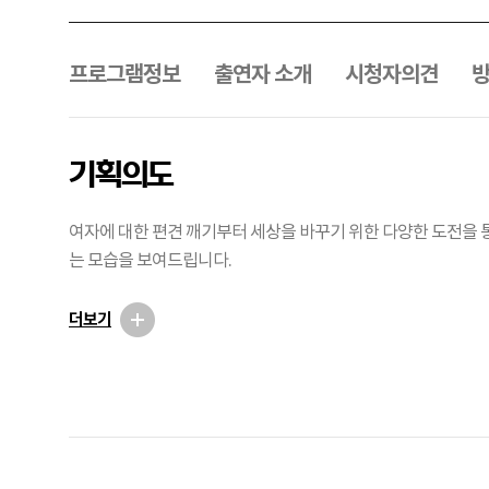
프
로
그
프로그램정보
출연자 소개
시청자의견
램
메
뉴
기획의도
여자에 대한 편견 깨기부터 세상을 바꾸기 위한 다양한 도전을 
는 모습을 보여드립니다.
더보기