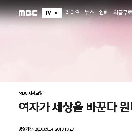
여
자
가
TV
라디오
뉴스
연예
지금무
세
상
을
바
꾼
다
원
더
우
먼
MBC 시사교양
여자가 세상을 바꾼다 
방영기간 : 2010.05.14~2010.10.29