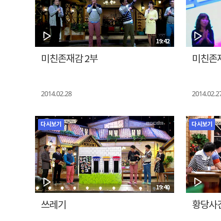
19:42
미친존재감 2부
미친존재
2014.02.28
2014.02.2
다시보기
다시보기
19:40
쓰레기
황당사