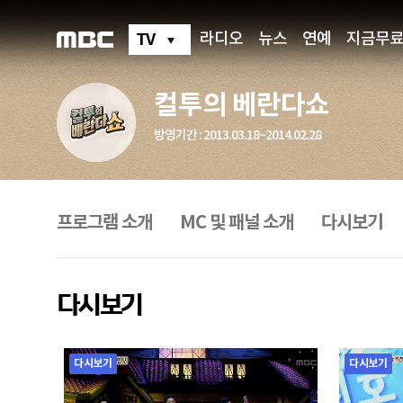
컬
투
의
TV
라디오
뉴스
연예
지금무
베
란
다
쇼
컬투의 베란다쇼
방영기간 : 2013.03.18~2014.02.28
프
로
그
프로그램 소개
MC 및 패널 소개
다시보기
램
메
뉴
다시보기
다시보기
다시보기