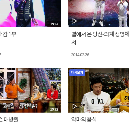
19:34
감 1부
별에서 온 당신-외계 생명
서
7
2014.02.26
다시보기
19:32
건 대방출
악마의 음식