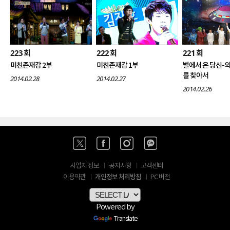
223
222
221
회
회
회
미친존재감 2부
미친존재감 1부
별에서 온 당신-
를 찾아서
2014.02.28
2014.02.27
2014.02.26
사업자 정보
공지사항
고객센터
개인정보 처리방침
이용약관
PC 버전
Powered by
Translate