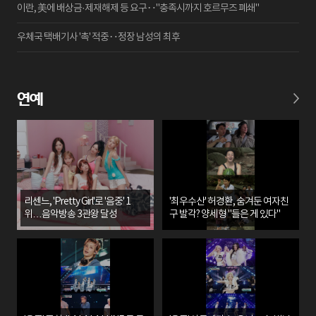
이란, 美에 배상금·제재해제 등 요구‥"충족시까지 호르무즈 폐쇄"
우체국 택배기사 '촉' 적중‥정장 남성의 최후
연예
리센느, 'Pretty Girl'로 '음중' 1
'최우수산' 허경환, 숨겨둔 여자친
위…음악방송 3관왕 달성
구 발각? 양세형 "들은 게 있다"