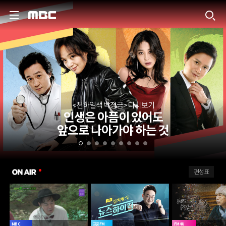
MBC
<천하일색 박정금> 다시보기
인생은 아픔이 있어도
앞으로 나아가야 하는 것
ON AIR
편성표
MBC
표준FM
FM4U