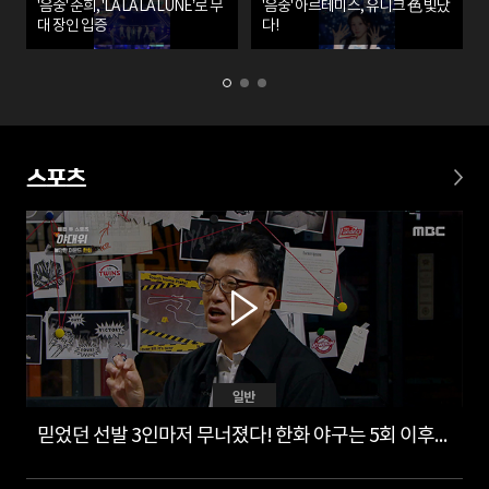
'음중' 준희, 'LA LA LA LUNE’로 무
'음중' 아르테미스, 유니크 色 빛났
대 장인 입증
다!
스포츠
일반
믿었던 선발 3인마저 무너졌다! 한화 야구는 5회 이후부터?!