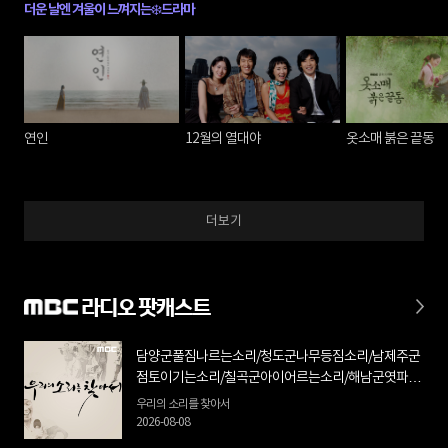
더운 날엔 겨울이 느껴지는❄️드라마
연인
12월의 열대야
옷소매 붉은 끝동
더보기
라디오 팟캐스트
담양군풀짐나르는소리/청도군나무등짐소리/남제주군
점토이기는소리/칠곡군아이어르는소리/해남군엿파는
소리/고령군각설이타령/북제주군맷돌질소리(8월03
우리의 소리를 찾아서
일-8월09일)
2026-08-08