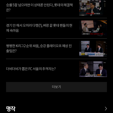
승률 5할 넘으려면 이 상태론 안된다, 롯데의 해결책
은?
경기 안 해서 오히려 다행(?), 벼랑 끝 롯데 팬들의 현
재 속마음
팽팽한 K리그2 순위 싸움, 승강 플레이오프 예상 진
출팀은?
더비더비가 뽑은 FC 서울의 추격자는?
더보기
명작