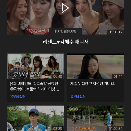
01:30:12
전지적 참견 시점
리센느♥김혜수 매니저
06:48
01:44
[4회 비하인드] 일촉즉발 공효진
제일 위험한 포지션인 거네요.
😠황봄이, 브로맨스 케미 이상이
😁최우성
유부녀 킬러
유부녀 킬러
03:23
01:09:39