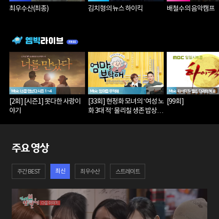
최우수산(최종)
김치형의 뉴스 하이킥
배철수의 음악캠프
Mbic 너를 만났다 시즌 1~4
Mbic 엄마를 부탁해
Mbic 하이킥3-짧은 다리의 역습
[2회] [시즌1] 못다한 사랑이
[33회] 현정화 모녀의 ‘여성 노
[99회]
야기
화 3대 적’ 물리칠 생존 밥상
은?
주요 영상
최신
주간 BEST
최우수산
스트레이트