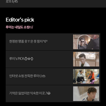
로또 6/45
Editor's pick
루이는 내일도 쇼핑!🛒
한정판 명품 옷👔은 못 참지^0^
루이's PICK 💍💎⌚
인터넷 쇼핑 잔뜩한 루이👕👜
기억은 잃었지만 익숙한 이곳..?😂