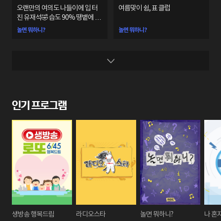
오랜만의 여의도 나들이에 입 터
여름맞이 쉼, 표 클럽
진 유재석🤣 습도 90% 땡볕에 폭
발한 회원들🥵
놀면 뭐하니?
놀면 뭐하니?
인기 프로그램
생방송 행복드림
라디오스타
놀면 뭐하니?
나 혼