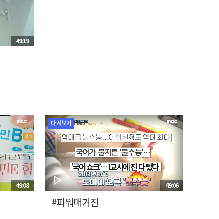
49:19
다시보기
49:08
49:06
#파워매거진