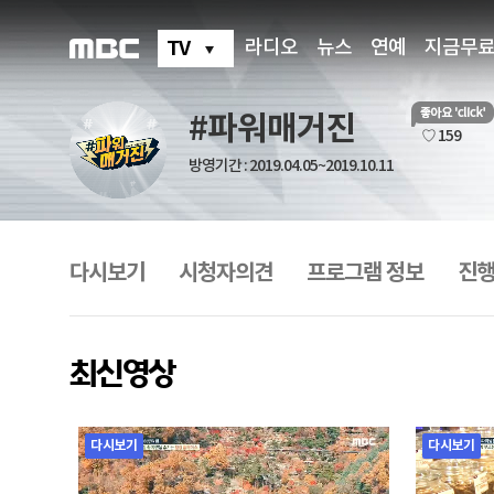
#
파
워
TV
라디오
뉴스
연예
지금무
매
거
진
#파워매거진
좋
♡ 159
아
방영기간 : 2019.04.05~2019.10.11
요
프
로
그
다시보기
시청자의견
프로그램 정보
진행
램
메
뉴
최신영상
다시보기
다시보기