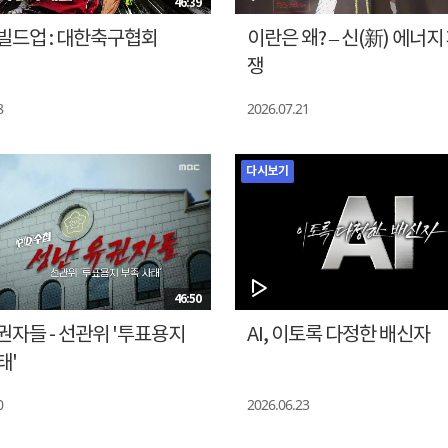
46:39
빌드업 : 대한축구협회
이란은 왜? – 신(新) 에너지
쟁
8
2026.07.21
다시보기
46:50
권자들 - 선관위 '투표용지
AI, 이토록 다정한 배신자
태'
0
2026.06.23