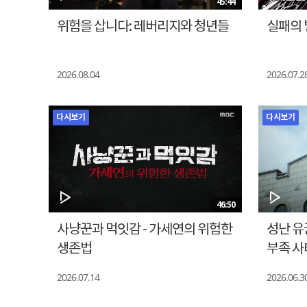
45:44
위험을 삽니다: 레버리지와 청년들
실패의 
2026.08.04
2026.07.2
다시보기
다시보기
46:50
사냥꾼과 먹잇감 - 가세연의 위험한
성난 유
생존법
부족 사
2026.07.14
2026.06.3