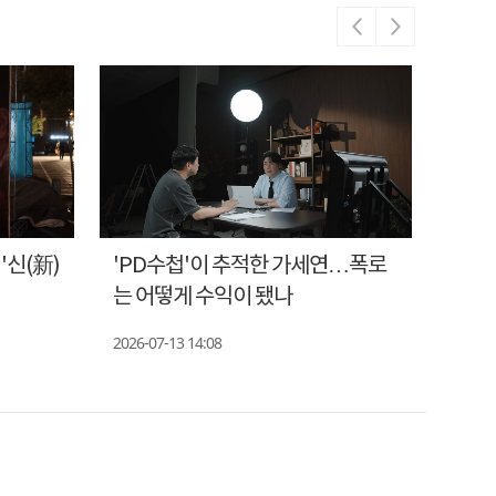
'신(新)
'PD수첩'이 추적한 가세연…폭로
'PD
명
는 어떻게 수익이 됐나
태·채
2026-07-13 14:08
2026-0