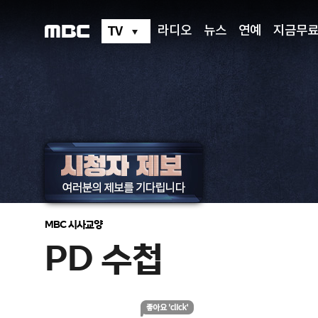
PD
수
첩
TV
라디오
뉴스
연예
지금무
MBC 시사교양
PD 수첩