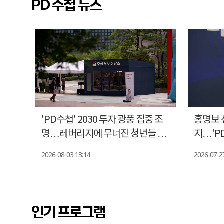
PD 수첩 뉴스
첩',
'PD수첩' 2030 투자 광풍 집중 조
홍명보 
명…레버리지에 무너진 청년들 현
지…'P
실
조명
2026-08-03 13:14
2026-07-2
인기 프로그램