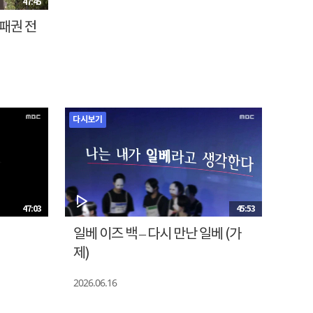
47:45
 패권 전
다시보기
47:03
45:53
일베 이즈 백 – 다시 만난 일베 (가
제)
2026.06.16