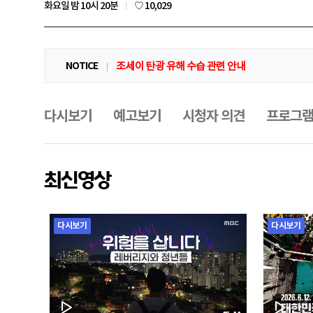
좋
화요일 밤 10시 20분
♡ 10,029
아
요
공
지
NOTICE
조세이 탄광 유해 수습 관련 안내
사
항
프
로
그
다시보기
예고보기
시청자 의견
프로그램
램
메
뉴
최신영상
다시보기
다시보기