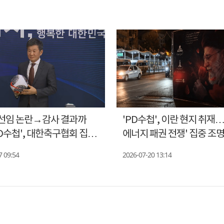
선임 논란→감사 결과까
'PD수첩', 이란 현지 취재…
D수첩', 대한축구협회 집중
에너지 패권 전쟁' 집중 조
7 09:54
2026-07-20 13:14