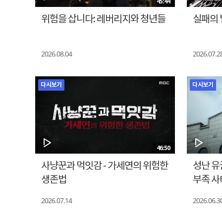
45:44
위험을 삽니다: 레버리지와 청년들
실패의 
2026.08.04
2026.07.2
다시보기
다시보기
46:50
사냥꾼과 먹잇감 - 가세연의 위험한
성난 유
생존법
부족 사
2026.07.14
2026.06.3