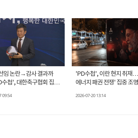
선임 논란→감사 결과까
'PD수첩', 이란 현지 취재…
D수첩', 대한축구협회 집중
에너지 패권 전쟁' 집중 조
7 09:54
2026-07-20 13:14