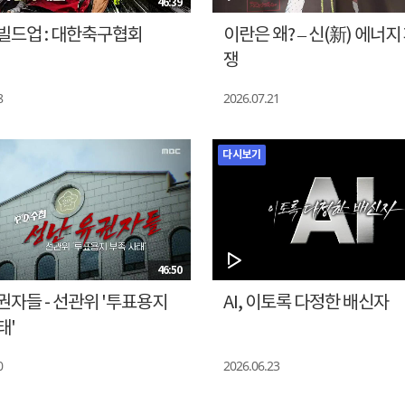
46:39
빌드업 : 대한축구협회
이란은 왜? – 신(新) 에너지
쟁
8
2026.07.21
다시보기
46:50
권자들 - 선관위 '투표용지
AI, 이토록 다정한 배신자
태'
0
2026.06.23