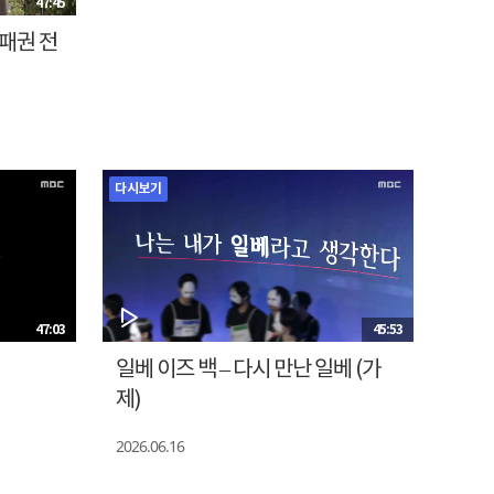
47:45
 패권 전
다시보기
47:03
45:53
일베 이즈 백 – 다시 만난 일베 (가
제)
2026.06.16