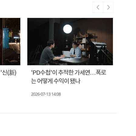
'신(新)
'PD수첩'이 추적한 가세연…폭로
'PD
명
는 어떻게 수익이 됐나
태·채
2026-07-13 14:08
2026-0