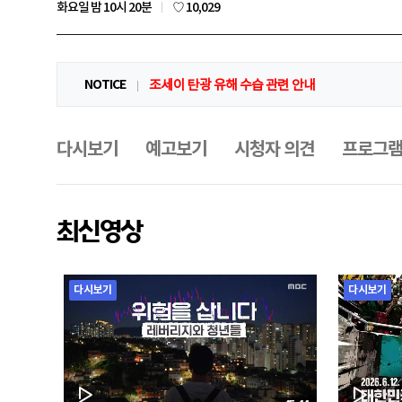
좋
화요일 밤 10시 20분
♡ 10,029
아
요
공
지
NOTICE
조세이 탄광 유해 수습 관련 안내
사
항
프
로
그
다시보기
예고보기
시청자 의견
프로그램
램
메
뉴
최신영상
다시보기
다시보기