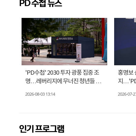
PD 수첩 뉴스
첩',
'PD수첩' 2030 투자 광풍 집중 조
홍명보 
명…레버리지에 무너진 청년들 현
지…'P
실
조명
2026-08-03 13:14
2026-07-2
인기 프로그램