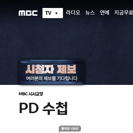
PD
수
첩
TV
라디오
뉴스
연예
지금무
MBC 시사교양
PD 수첩