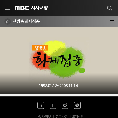
시사교양
MBC
생방송 화제집중
1998.01.18~2008.11.14
사업자 정보
공지사항
고객센터