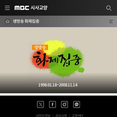
시사교양
MBC
생방송 화제집중
1998.01.18~2008.11.14
사업자 정보
공지사항
고객센터