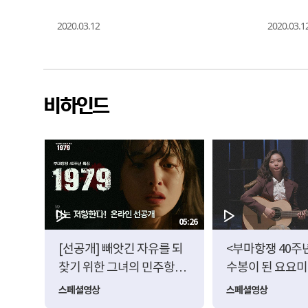
2020.03.12
2020.03.1
비하인드
03:35
05:26
AT
[선공개] 빼앗긴 자유를 되
<부마항쟁 40주년
찾기 위한 그녀의 민주항쟁
수봉이 된 요요미
- 부마항쟁 40주년 특집 다
사람'
스페셜영상
스페셜영상
큐드라마 <1979>