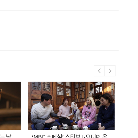
드는 남
‘MBC 스페셜’ 스티브J-요니P, 옥
‘MB