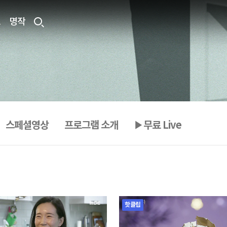
료
명작
스페셜영상
프로그램 소개
▶무료 Live
핫클립