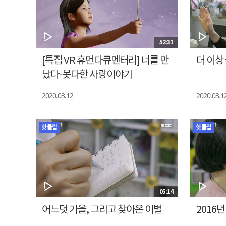
52:31
[특집 VR 휴먼다큐멘터리] 너를 만
더 이상
났다-못다한 사랑이야기
2020.03.12
2020.03.1
핫클립
핫클립
05:14
어느덧 가을, 그리고 찾아온 이별
2016