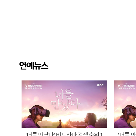
광
고
연예뉴스
'센
'너를 만났다' 비드라마 검색 순위 1
'너를 