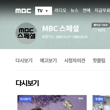
MBC
스
페
TV
라디오
뉴스
연예
지금무
셜
MBC 스페셜
좋
♡ 4,071
아
방영기간 : 2000.10.27~1900.01.01
요
프
로
그
다시보기
예고보기
시청자의견
핫클립
램
메
뉴
다시보기
다시보기
핫클립