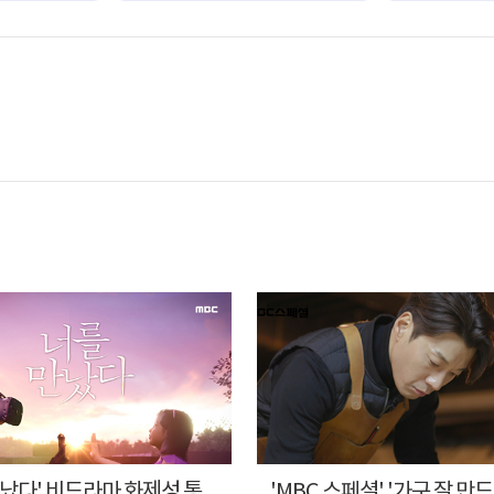
만났다' 비드라마 화제성 통
'MBC 스페셜' '가구 잘 만