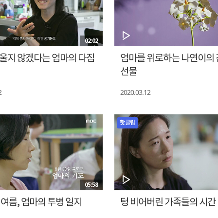
02:02
 울지 않겠다는 엄마의 다짐
엄마를 위로하는 나연이의
선물
2
2020.03.12
핫클립
05:58
년 여름, 엄마의 투병 일지
텅 비어버린 가족들의 시간