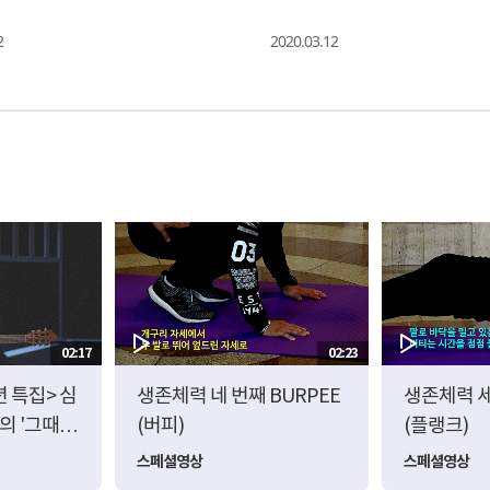
2
2020.03.12
02:17
02:23
 특집> 심
생존체력 네 번째 BURPEE
생존체력 세
의 '그때 그
(버피)
(플랭크)
스페셜영상
스페셜영상