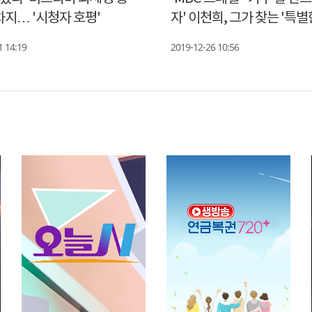
차지… '시청자 호평'
자' 이천희, 그가 찾는 '특
들'
1 14:19
2019-12-26 10:56