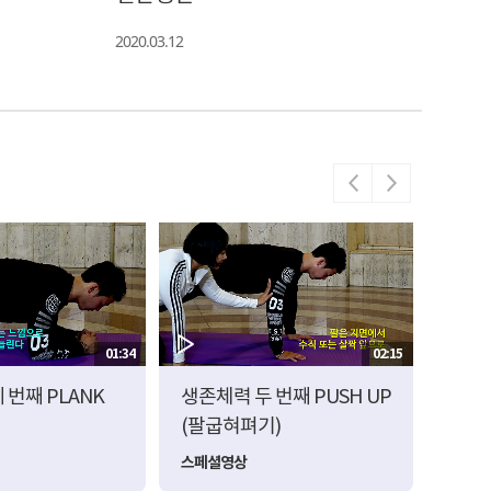
2020.03.12
01:34
02:15
 번째 PLANK
생존체력 두 번째 PUSH UP
생존체
(팔굽혀펴기)
(스쾃
스페셜영상
스페셜