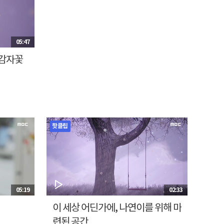
05:47
 감자꽃
핫클립
05:19
02:33
이 세상 어딘가에, 나연이를 위해 마
련된 공간