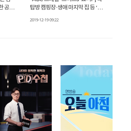
별한 공간
탑방 캠핑장·생애 마지막 집 등 ‘개
포경으
성만점 아지트’ 탐방
래’ 
2019-12-19 09:22
2019-1