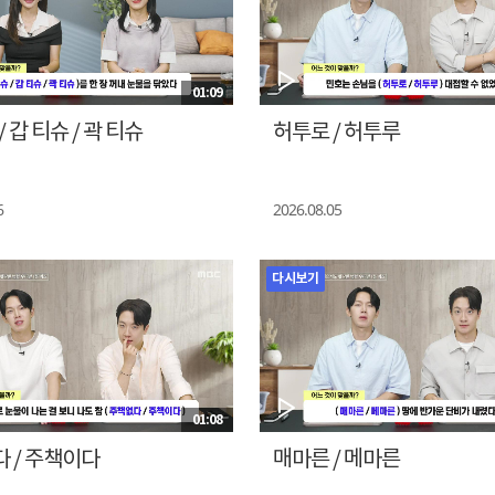
01:09
/ 갑 티슈 / 곽 티슈
허투로 / 허투루
6
2026.08.05
다시보기
01:08
 / 주책이다
매마른 / 메마른