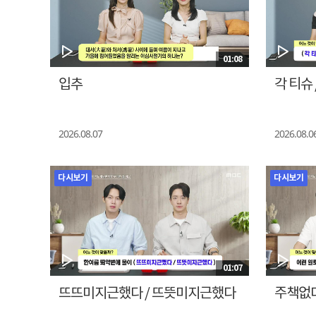
01:08
입추
각 티슈 
2026.08.07
2026.08.0
다시보기
다시보기
01:07
뜨뜨미지근했다 / 뜨뜻미지근했다
주책없다