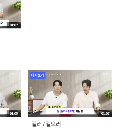
01:07
다시보기
01:05
01:07
길러 / 길으러