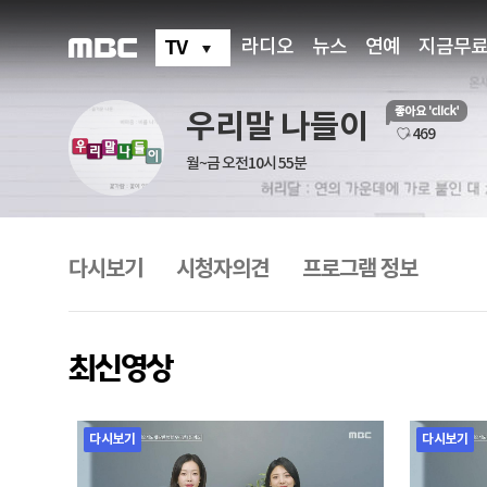
우
리
말
TV
라디오
뉴스
연예
지금무
나
들
이
우리말 나들이
좋
♡ 469
아
월~금 오전10시 55분
요
프
로
그
다시보기
시청자의견
프로그램 정보
램
메
뉴
최신영상
다시보기
다시보기