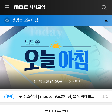
시사교양
MBC
생방송 오늘 아침
8,903
월~목 오전 7시 50분
📣 주소창에 [imbc.com/오늘아침]을 입력해보세요!
공지
2
1
/
📣 여러분의 제보를 기다립니다