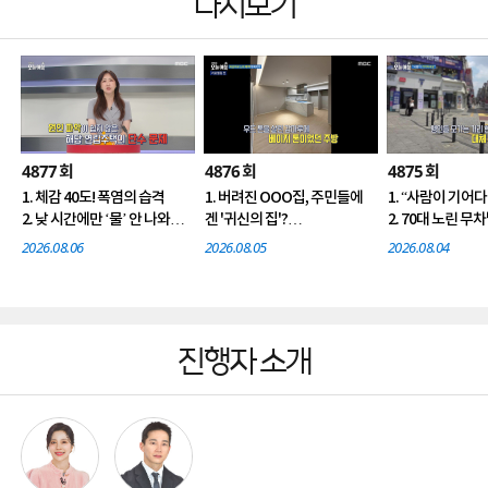
다시보기
4877
4876
4875
회
회
회
1. 체감 40도! 폭염의 습격
1. 버려진 OOO집, 주민들에
1. “사람이 기어
2. 낮 시간에만 ‘물’ 안 나와?
겐 '귀신의 집'?
2. 70대 노린 무
3. 죽은 새에 화학약품 테러
2. 폭염 속 한강 ‘오픈런’, 이
3. 유럽 곳곳 '초비
2026.08.06
2026.08.05
2026.08.04
까지, 왜?
유는?
4. 세계를 품은 나
4. 낮 최고 기온이 25도?!
3. 타운하우스의 매력에 빠지
다
4. 헤엄쳐 오면 받아 준다는
나라
진행자 소개