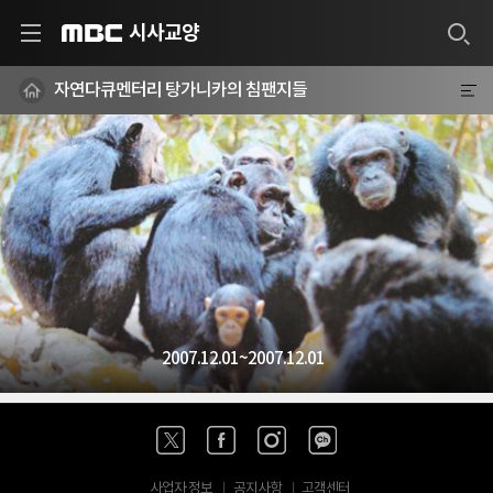
시사교양
MBC
자연다큐멘터리 탕가니카의 침팬지들
2007.12.01~2007.12.01
사업자 정보
공지사항
고객센터